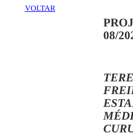
VOLTAR
PRO
08/20
TER
FRE
EST
MÉD
CUR