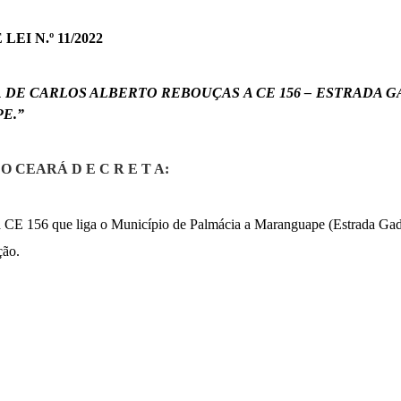
EI N.º 11/2022
DE CARLOS ALBERTO REBOUÇAS A CE 156 – ESTRADA G
E.”
 CEARÁ D E C R E T A:
a CE 156 que liga o Município de
Palmácia
a Maranguape (Estrada Gad
ção.