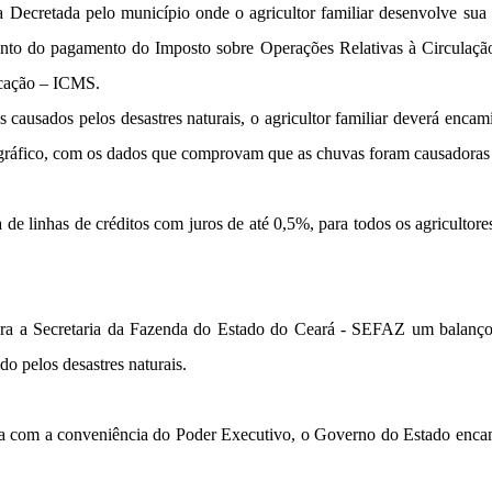
a Decretada pelo município onde o agricultor familiar desenvolve su
á isento do pagamento do Imposto sobre Operações Relativas à Circulaç
icação – ICMS.
 causados pelos desastres naturais, o agricultor familiar deverá enca
tográfico, com os dados que comprovam que as chuvas foram causadoras
 de linhas de créditos com juros de até 0,5%, para todos os agriculto
 para a Secretaria da Fazenda do Estado do Ceará - SEFAZ um balanç
do pelos desastres naturais.
ia com a conveniência do Poder Executivo, o Governo do Estado enca