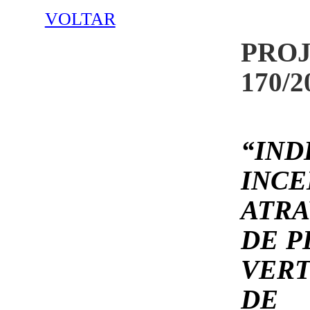
VOLTAR
PROJ
170/2
“IN
INC
ATR
DE P
VER
DE