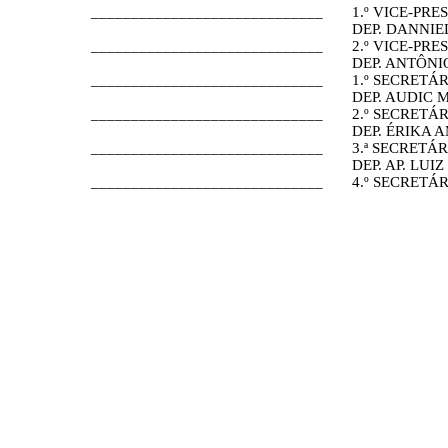
_____________________________
1.º VICE-PRE
DEP. DANNIE
_____________________________
2.º VICE-PRE
DEP. ANTÔN
_____________________________
1.º SECRETÁ
DEP. AUDIC 
_____________________________
2.º SECRETÁ
DEP. ÉRIKA 
_____________________________
3.ª SECRETÁ
DEP. AP. LUI
_____________________________
4.º SECRETÁ