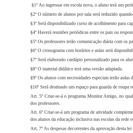
§1º Ao ingressar em escola nova, o aluno terá um perí
§2º O número de alunos por sala será reduzido quando
§3º Será disponibilizado curso de acolhimento para cap
§4º Haverá reuniões periódicas entre os pais ou respons
§5º Os professores terão comunicação diária com os pa
§6º O cronograma com horários e aulas será disponibil
§7º Será elaborado cardápio personalizado para os alu
§8º O material didático terá uma versão adaptada.
§9º Os alunos com necessidades especiais terão aulas d
§10º Será destinado um espaço para guarda de roupa r
Art. 5º Criar-se-á o programa Monitor Amigo, no qual 
dos professores.
Art. 6º Criar-se-á um programa de atividade complemen
dos alunos da educação inclusiva nas escolas da rede e
Art. 7º As despesas decorrentes da aprovação desta lei