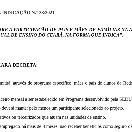
INDICAÇÃO N.° 33/2021
BRE A PARTICIPAÇÃO DE PAIS E MÃES DE FAMÍLIAS NA
UAL DE ENSINO DO CEARÁ, NA FORMA QUE INDICA”.
CEARÁ DECRETA
:
tirá, através de programa especifico, mães e pais de alunos da Rede
nanceiro mensal a ser estabelecido em Programa desenvolvido pela SED
 deverá manter pelo menos um participante selecionado ao projeto.
efetivos ou terceirizados que atuam nas unidades de ensino.
desempregado há mais de
4
meses, não receber benefícios como seguro-des