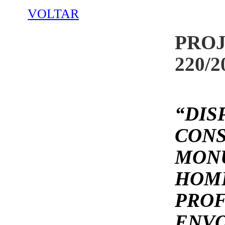
VOLTAR
PROJ
220/2
“D
CO
MO
HOM
PROF
ENV