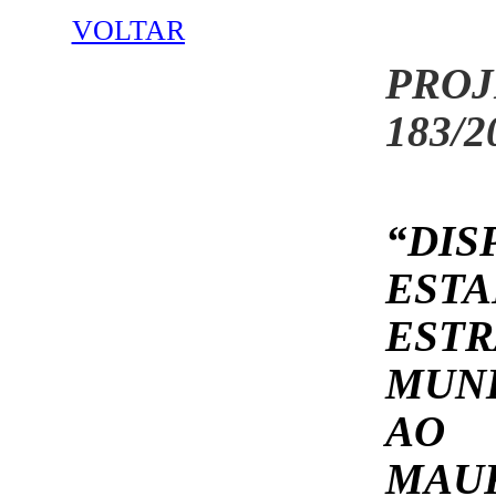
VOLTAR
PROJ
183/2
“D
EST
EST
MUN
AO
MAUR