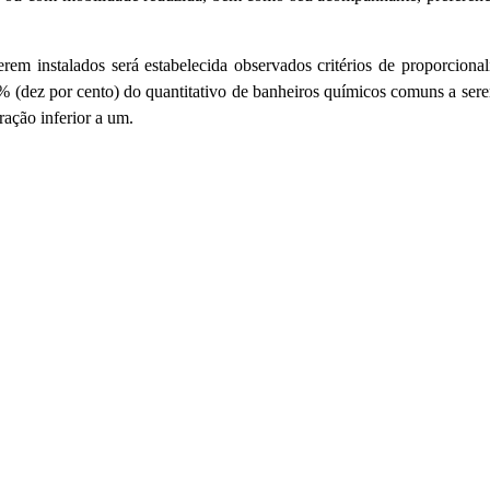
erem instalados será
estabelecida observados
critérios de proporciona
10% (dez por cento) do quantitativo de banheiros químicos comuns a se
ração inferior a um.