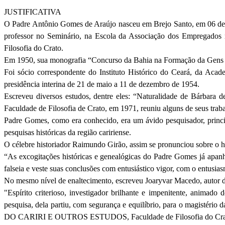
JUSTIFICATIVA
O Padre Antônio Gomes de Araújo nasceu em Brejo Santo, em 06 de Ja
professor no Seminário, na Escola da Associação dos Empregados 
Filosofia do Crato.
Em 1950, sua monografia “Concurso da Bahia na Formação da
Gens
Foi sócio correspondente do Instituto Histórico do Ceará, da Acad
presidência interina de 21 de maio a 11 de dezembro de 1954.
Escreveu diversos estudos, dentre eles: “Naturalidade de Bárbara d
Faculdade de Filosofia de Crato, em 1971, reuniu alguns de seus trab
Padre Gomes, como era conhecido, era um ávido pesquisador, princip
pesquisas históricas da região
caririense
.
O célebre historiador Raimundo
Girão
, assim se pronunciou sobre o h
“As
excogitações
históricas e genealógicas do Padre Gomes já apan
falseia e veste suas conclusões com
entusiástico vigor
, com o entusia
No mesmo nível de enaltecimento, escreveu
Joaryvar
Macedo, autor d
"Espírito criterioso, investigador brilhante e impenitente, animad
pesquisa, dela partiu, com segurança e equilíbrio, para o magistéri
DO CARIRI E OUTROS ESTUDOS, Faculdade de Filosofia do Crato, 