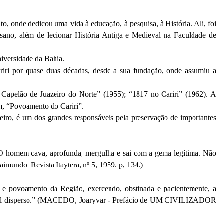
 onde dedicou uma vida à educação, à pesquisa, à História. Ali, foi
ano, além de lecionar História Antiga e Medieval na Faculdade de
niversidade da Bahia.
ariri por quase duas décadas, desde a sua fundação, onde assumiu a
Capelão de Juazeiro do Norte” (1955); “1817 no Cariri” (1962). A
im, “Povoamento do Cariri”.
eiro, é um dos grandes responsáveis pela preservação de importantes
 O homem cava, aprofunda, mergulha e sai com a gema legítima. Não
Raimundo. Revista
Itaytera
, nº 5, 1959. p, 134.)
sta e povoamento da Região, exercendo, obstinada e pacientemente, a
erial disperso.” (MACEDO,
Joaryvar
- Prefácio de UM CIVILIZADOR