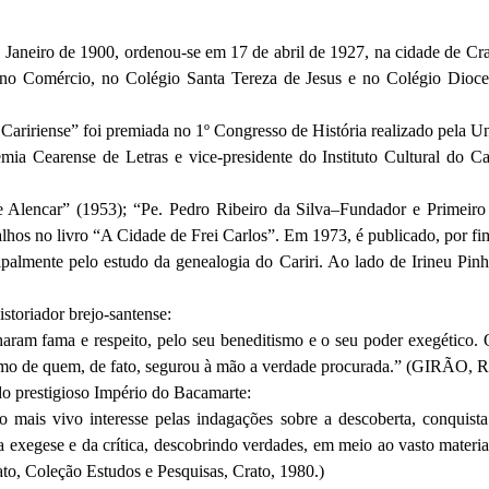
neiro de 1900, ordenou-se em 17 de abril de 1927, na cidade de Crato,
no Comércio, no Colégio Santa Tereza de Jesus e no Colégio Dioces
Caririense
” foi premiada no 1º Congresso de História realizado pela U
emia Cearense de Letras e vice-presidente do Instituto Cultural do C
e Alencar” (1953); “
Pe
. Pedro Ribeiro da
Silva–Fundador
e Primeiro 
alhos no livro “A Cidade de Frei Carlos”. Em 1973, é publicado, por f
almente pelo estudo da genealogia do Cariri. Ao lado de Irineu Pinh
istoriador brejo-santense:
haram fama e respeito, pelo seu
beneditismo
e o seu poder exegético.
smo de quem, de fato, segurou à mão a verdade procurada.” (GIRÃO, 
o prestigioso Império do Bacamarte:
o do mais vivo interesse pelas indagações sobre a descoberta, conqui
o da exegese e da crítica, descobrindo verdades, em meio ao vasto mat
Coleção Estudos e Pesquisas, Crato, 1980.)