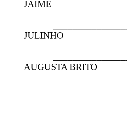
JAIME
2.º SE
__________________
JULINHO
3.º SE
__________________
AUGUSTA BRITO
4.ª SE