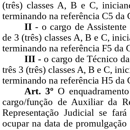
(três) classes A, B e C, inicia
terminando na referência C5 da 
II
- o cargo de Assistente
de
3
(três) classes A, B e C, ini
terminando na referência F5 da 
III -
o cargo de Técnico da
três
3
(três) classes A, B e C, ini
terminando na referência H5 da 
Art. 3º
O enquadramento 
cargo/função de Auxiliar da Re
Representação Judicial se far
ocupar na data de promulgação 