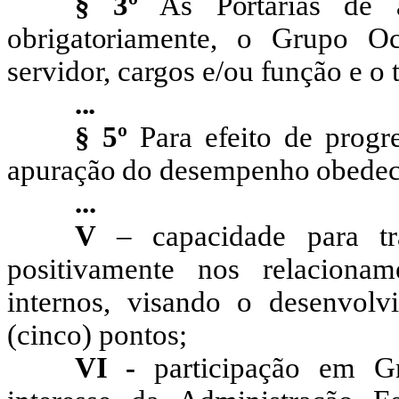
§ 3º
As Portarias de as
obrigatoriamente, o Grupo O
servidor, cargos e/ou função e o 
...
§ 5º
Para efeito de progr
apuração do desempenho obedecer
...
V
– capacidade para tr
positivamente nos relacionam
internos, visando o desenvol
(cinco) pontos;
VI -
participação em G