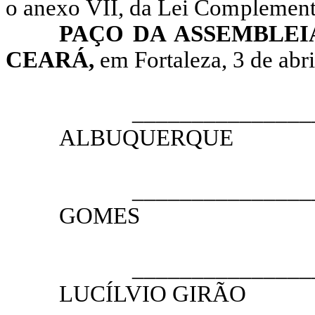
o anexo VII, da Lei Complementa
PAÇO DA ASSEMBLEI
CEARÁ,
em Fortaleza,
3
de abri
__________________
ALBUQUERQUE
PRESI
__________________
GOMES
1.º VICE
__________________
LUCÍLVIO GIRÃO