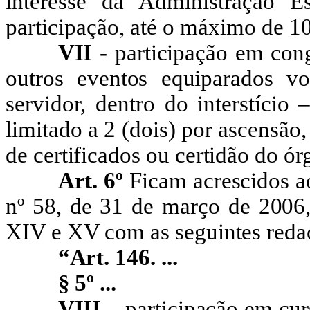
interesse da Administração E
participação, até o máximo de 10
VII
- participação em cong
outros eventos equiparados vo
servidor, dentro do interstício
limitado a
2
(dois) por ascensão,
de certificados ou certidão do 
Art. 6º
Ficam acrescidos a
nº 58, de 31 de março de 2006, 
XIV e XV com as seguintes reda
“Art. 146
. ...
§
5º
...
VIII –
participação em curs