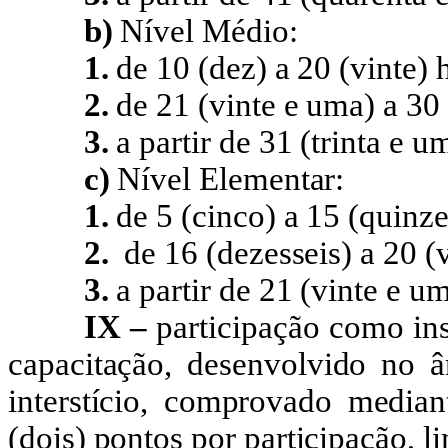
b)
Nível Médio:
1.
de
10 (dez) a 20 (vinte) 
2.
de
21 (vinte e uma) a 30 (
3.
a
partir de 31 (trinta e u
c)
Nível Elementar:
1.
de
5 (cinco) a 15 (quinze
2.
de 16 (dezesseis) a 20 (v
3.
a
partir de 21 (vinte e um
IX –
participação como ins
capacitação, desenvolvido no 
interstício, comprovado mediant
(dois) pontos por participação, l