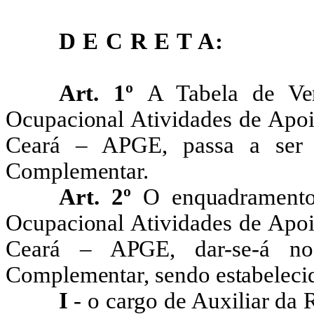
D E C R E T A:
A
r
t
.
1
º
A Tabela de Ve
Ocupacional Atividades de Apoi
Ceará – APGE
, passa
a ser 
Complementar.
Art. 2º
O enquadramento
Ocupacional Atividades de Apoi
Ceará – APGE
, dar-se-á
nos
Complementar, sendo estabelecid
I
- o cargo de Auxiliar da