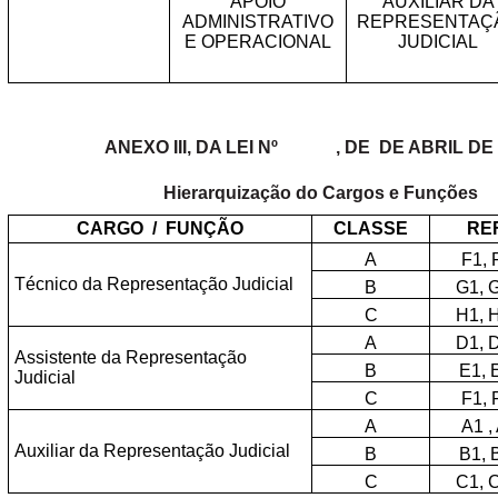
APOIO
AUXILIAR DA
ADMINISTRATIVO
REPRESENTAÇ
E OPERACIONAL
JUDICIAL
ANEXO III, DA LEI
Nº
,
DE
DE
ABRIL DE 
Hierarquização
do Cargos
e Funções
CARGO
/
FUNÇÃO
CLASSE
RE
A
F1, 
Técnico da Representação Judicial
B
G1, 
C
H1, 
A
D1, 
Assistente da Representação
B
E1, 
Judicial
C
F1, 
A
A1 ,
Auxiliar da Representação Judicial
B
B1, 
C
C1, 