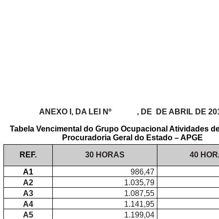
4.º SE
ANEXO I, DA LEI
Nº
,
DE
DE
ABRIL DE 20
Tabela
Vencimental
do Grupo Ocupacional Atividades de
Procuradoria Geral do Estado – APGE
REF.
30 HORAS
40 HO
A1
986,47
A2
1.035,79
A3
1.087,55
A4
1.141,95
A5
1.199,04