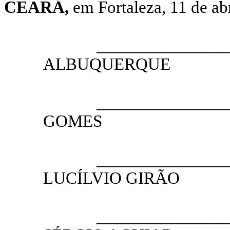
CEARÁ,
em Fortaleza, 11 de abr
__________________
ALBUQUERQUE
PRESI
__________________
GOMES
1.º VICE
__________________
LUCÍLVIO GIRÃO
2.º VICE
__________________