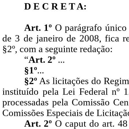
D E C R E T A:
Art.
1º
O
parágrafo
único
de
3
de
janeiro
de
2
008,
fica
r
§2º,
com
a
seguinte
redação:
“
Art.
2º
...
§1º
...
§2º
As
licitações
do
Regim
instituído
pela
Lei
Federal
nº
1
processadas
pela
Comissão
Cen
Comissões
Especiais
de
Licitaçã
A
rt. 2º
O
caput
do
a
rt.
48