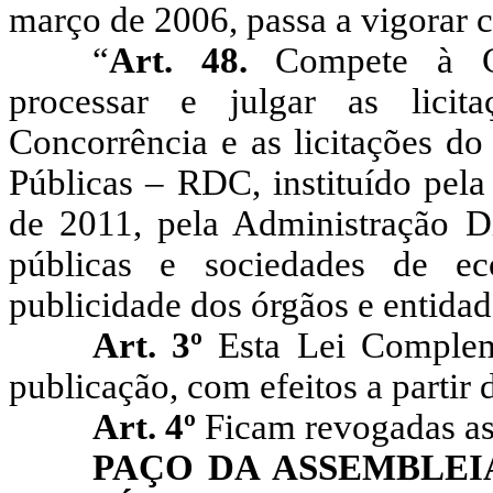
março
de
2006,
passa
a
vigorar
“
Art.
48.
Compete
à
processar
e
julgar
as
licit
Concorrência
e
as
licitações
do
Públicas
–
RDC,
instituído
pela
de
2011,
pela
Administração
D
públicas
e
sociedades
de
ec
publicidade
dos
órgãos
e
entidad
Art.
3º
Esta
Lei
Complem
publicação,
com
efeitos
a
partir
Art.
4º
Ficam
revogadas
a
PAÇO DA ASSEMBLEI