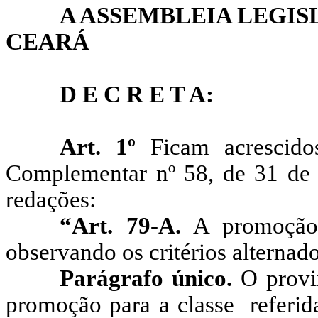
A ASSEMBLEIA LEGIS
CEARÁ
D E C R E T A:
Art. 1º
Ficam acrescido
Complementar nº 58, de 31 de 
redações:
“Art. 79-A.
A promoção p
observando os critérios alternad
Parágrafo único.
O provim
promoção para a classe referida