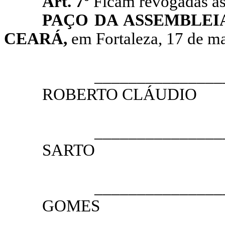
Art. 7º
Ficam revogadas as 
PAÇO DA ASSEMBLEI
CEARÁ,
em Fortaleza, 17 de ma
__________________
ROBERTO CLÁUDIO
PRESI
__________________
SARTO
1.º VICE
__________________
GOMES
2.º VICE