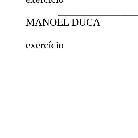
__________________
MANOEL DUCA
4.º SEC
exercício