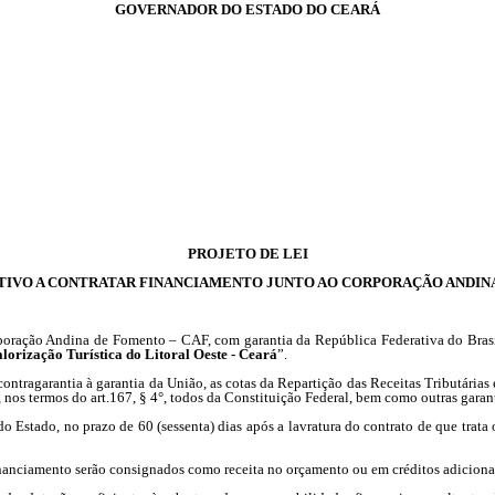
GOVERNADOR DO ESTADO DO CEARÁ
PROJETO DE LEI
IVO A CONTRATAR FINANCIAMENTO JUNTO AO CORPORAÇÃO ANDINA 
oração Andina de Fomento – CAF, com garantia da República Federativa do Brasil
orização Turística do Litoral Oeste - Ceará
”.
tragarantia à garantia da União, as cotas da Repartição das Receitas Tributárias estab
II, nos termos do art.167, § 4°, todos da Constituição Federal, bem como outras garan
Estado, no prazo de 60 (sessenta) dias após a lavratura do contrato de que trata o
inanciamento serão consignados como receita no orçamento ou em créditos adiciona