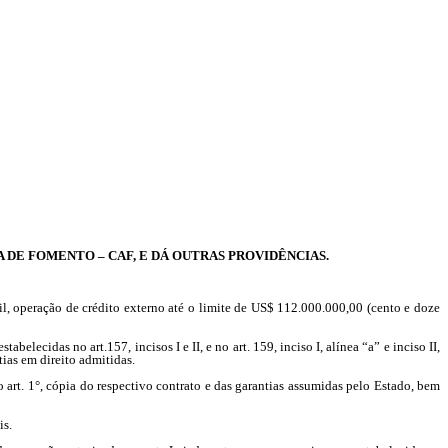
DE FOMENTO – CAF, E DÁ OUTRAS PROVIDÊNCIAS.
, operação de crédito externo até o limite de US$ 112.000.000,00 (cento e doze
elecidas no art.157, incisos I e II, e no art. 159, inciso I, alínea “a” e inciso II,
tias em direito admitidas.
 art. 1°, cópia do respectivo contrato e das garantias assumidas pelo Estado, bem
is.