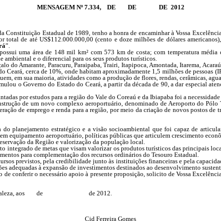
MENSAGEM Nº 7.334, DE DE DE 2012
a Constituição Estadual de 1989, tenho a honra de encaminhar à Vossa Excelência,
alor total de até US$112.000.000,00 (cento e doze milhões de dólares americano
rá
”.
ossui uma área de 148 mil km² com 573 km de costa; com temperatura média de 
 ambiental e o diferencial para os seus produtos turísticos.
o do Amarante, Paracuru, Paraipaba, Trairi, Itapipoca, Amontada, Itarema, Acaraú
 Ceará, cerca de 10%, onde habitam aproximadamente 1,5 milhões de pessoas (IPE
uem, em sua maioria, atividades como a produção de flores, rendas, cerâmicas, aguar
mulou o Governo do Estado do Ceará, a partir da década de 90, a dar especial aten
or estudos para a região do Vale do Coreaú e da Ibiapaba foi a necessidade de 
onstrução de um novo complexo aeroportuário, denominado de Aeroporto do Pólo T
geração de emprego e renda para a região, por meio da criação de novos postos de 
 do planejamento estratégico e a visão socioambiental que foi capaz de articul
o em equipamento aeroportuário, políticas públicas que articulem crescimento econ
reservação da Região e valorização da população local.
tegrado de metas que visam valorizar os produtos turísticos das principais local
iamentos para complementação dos recursos ordinários do Tesouro Estadual.
rsos previstos, pela credibilidade junto às instituições financeiras e pela capac
es adequadas à expansão de investimentos destinados ao desenvolvimento sustentáve
de conferir o necessário apoio à presente proposição, solicito de Vossa Excelênc
ortaleza, aos de de 2012.
Cid Ferreira Gomes