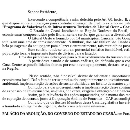
Senhor Presidente,
Exercendo a competência a mim deferida pelo Art. 60, inciso II, d
que dispõe sobre autorização para contratar operação de crédito externo no v
“
Programa de Valorização da Infraestrutura Turística do Litoral Oeste – Cea
O Estado do Ceará, localizado na Região Nordeste do Brasil, p
ecossistemas compreendidos pelo litoral, serra e sertão, que garantem a diversidade
O Litoral Oeste é formado por 14 municípios: Caucaia, São Gonçal
totalizam uma área de aproximadamente 15.000km², dos 148.000km² do Estado do
bela paisagem e da equipagem para o lazer e entretenimento, tais municípios poss
Esse cenário, onde se tem um potencial turístico formidável, esti
população local e importante fonte de divisas para o Estado.
Uma das principais indicações para o desenvolvimento do turismo levantadas p
A partir deste estudo e de outras análises, foi definido que a c
Cruz. Dentre as possibilidades abertas por esse novo equipamento, destaca-se a 
na Região.
Nesse sentido, não é possível deixar de salientar a importância
ecossistema local. Daí o fato de ter-se produzido, conjuntamente ao investiment
ambiental, implementação de ações de sustentabilidade, no intuito de manter a p
Contudo para dar prosseguimento à implementação desse conjunto in
de expansão de investimentos, os quais, por vezes, exigem a obtenção de financ
Assim, pela relevância das ações supracitadas, pela monta dos recu
de captação de recursos junto à Corporação Andina de Fomento – CAF, as condiçõ
Convicto que os ilustres Membros dessa Casa Legislativa haverão 
a tramitá-la em regime de urgência, dado o seu relevante interesse.
PALÁCIO DA ABOLIÇÃO, DO GOVERNO DO ESTADO DO CEARÁ,
em F