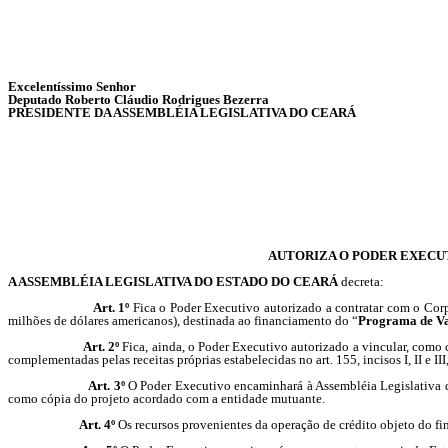
Excelentíssimo Senhor
Deputado Roberto Cláudio Rodrigues Bezerra
PRESIDENTE DA ASSEMBLÉIA LEGISLATIVA DO CEARÁ
AUTORIZA O PODER EXECUT
A ASSEMBLÉIA LEGISLATIVA DO ESTADO DO CEARÁ
decreta:
Art. 1º
Fica o Poder Executivo autorizado a contratar com o Corp
milhões de dólares americanos), destinada ao financiamento do “
Programa de Val
Art. 2º
Fica, ainda, o Poder Executivo autorizado a vincular, como con
complementadas pelas receitas próprias estabelecidas no art. 155, incisos I, II e I
Art. 3º
O Poder Executivo encaminhará à Assembléia Legislativa do 
como cópia do projeto acordado com a entidade mutuante.
Art. 4º
Os recursos provenientes da operação de crédito objeto do f