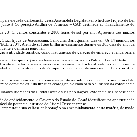
 para elevada deliberação dessa Assembleia Legislativa, o incluso Projeto de Lei
s), junto à Corporação Andina de Fomento – CAF, destinada ao financiamento do
28º C, ventos constantes e 2800 horas de sol por ano. Apresenta três macros
, Cruz, Jijoca de Jericoacoara, Camocim, Barroquinha, Chaval. Os 14 municípios
CE, 2004). Além do sol que brilha intensamente durante os 365 dias do ano, da
dente e culinária regional.
ção à atividade turística, como instrumento de geração de emprego e renda para a
um Aeroporto que atendesse a demanda turística no Pólo do Litoral Oeste.
urístico de Jericoacoara, seria tecnicamente melhor localizado no município de
trabalho decorrentes tanto do Aeroporto em si como do aumento do fluxo turístico
ar o desenvolvimento econômico às políticas públicas de manejo sustentável do
ômico com uma cultura turística ecológica, voltada para o aumento da consciência
idades litorâneas do Litoral Oeste e suas populações, evidencia-se a necessidade
idade de endividamento, o Governo do Estado do Ceará identificou na oportunidade
l do potencial turístico do Litoral Oeste cearense.
ia emprestar a sua valiosa colaboração no encaminhamento desta matéria, de modo