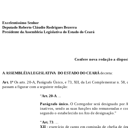
Excelentíssimo Senhor
Deputado Roberto Cláudio Rodrigues Bezerra
Presidente da Assembleia Legislativa do Estado do Ceará
Confere nova redação a disposi
A
ASSEMBLÉIA
LEGISLATIVA DO ESTADO DO CEARÁ
decreta:
Art. 1º
Os arts. 20-A, Parágrafo Único, e 73, XII, da Lei Complementar n. 58,
passam a figurar com a seguinte redação:
“
Art. 20-A
. ...
Parágrafo único.
O Corregedor será designado por A
inativos, sendo as suas funções não remuneradas e con
segundo o estabelecido no Ato de designação.”
“
Art. 73
. ...
XII
-
exercício de cargo em comissão de chefia de ór