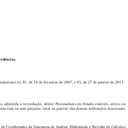
vidências.
ementares ns. 61, de 14 de fevereiro de 2007, e 95, de 27 de janeiro de 2011,
, admitida a recondução, dentre Procuradores do Estado estáveis, ativos ou
das com ou sem prejuízo, total ou parcial, das demais atribuições funcionais,
, de Coordenador da Assessoria de Análise, Elaboração e Revisão de Cálculos