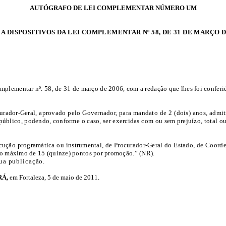
AUTÓGRAFO DE LEI COMPLEMENTAR NÚMERO UM
 DISPOSITIVOS DA LEI COMPLEMENTAR Nº 58, DE 31 DE MARÇO DE
Complementar nº. 58, de 31 de março de 2006, com a redação que lhes foi conferi
rador-Geral, aprovado pelo Governador, para mandato de 2 (dois) anos, admiti
público, podendo, conforme o caso, ser exercidas com ou sem prejuízo, total ou
cução programática ou instrumental, de Procurador-Geral do Estado, de Coorden
é o máximo de 15 (quinze) pontos por promoção.” (NR).
ua publicação.
RÁ,
em Fortaleza, 5 de maio de 2011.