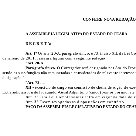
CONFERE NOVA REDAÇÃO A
A
ASSEMBLEIA
LEGISLATIVA DO ESTADO DO CEARÁ
D E C R E T A:
Art. 1º
Os arts. 20-A, parágrafo único, e 73, inciso XII, da Lei 
de janeiro de 2011, passam a figurar com a seguinte redação:
“
Art. 20-A
. ...
Parágrafo único.
O Corregedor será designado por Ato do Procu
sendo as suas funções não remuneradas e consideradas de relevante interesse 
designação.”
“
Art. 73
. ...
XII
-
exercício de cargo em comissão de chefia de órgão de exe
Extrajudiciais, ou de Procurador-Geral Adjunto: 5 (cinco) pontos por ano, at
Art. 2º
Esta Lei Complementar entra em vigor na data de s
Art. 3º
Ficam revogadas as disposições em contrário.
PAÇO DA ASSEMBLEIA LEGISLATIVA DO ESTADO DO CEA