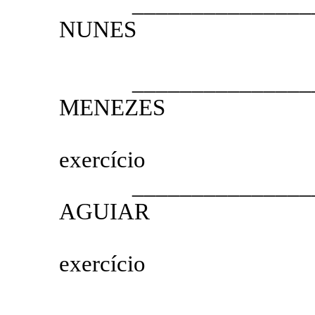
__________________
NUNES
2.º SE
__________________
MENEZES
3.º SEC
exercício
__________________
AGUIAR
4.º SEC
exercício