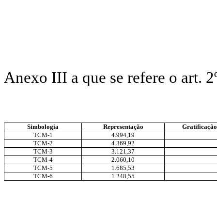
Anexo III a que se refere 
Simbologia
Representação
Gratificação
TCM-1
4.994,19
TCM-2
4.369,92
TCM-3
3.121,37
TCM-4
2.060,10
TCM-5
1.685,53
TCM-6
1.248,55