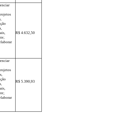
renciar
rojetos
s,
nção
a,
ais,
R$ 4.632,50
nte;
elaborar
renciar
rojetos
s,
nção
R$ 5.390,93
a,
ais,
nte;
elaborar