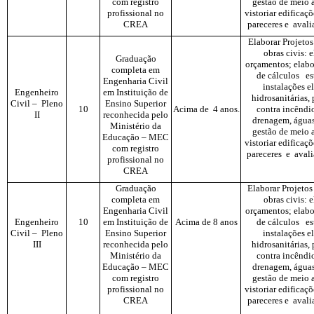
com registro
gestão de meio 
profissional no
vistoriar edificaç
CREA
pareceres e avali
Elaborar Projetos
obras civis: 
Graduação
orçamentos; elabo
completa em
de cálculos est
Engenharia Civil
instalações el
Engenheiro
em Instituição de
hidrosanitárias,
Civil – Pleno
Ensino Superior
10
Acima de 4 anos.
contra incêndio
II
reconhecida pelo
drenagem, águas
Ministério da
gestão de meio 
Educação – MEC
vistoriar edificaç
com registro
pareceres e avali
profissional no
CREA
Graduação
Elaborar Projetos
completa em
obras civis: 
Engenharia Civil
orçamentos; elabo
Engenheiro
10
em Instituição de
Acima de 8 anos
de cálculos est
Civil – Pleno
Ensino Superior
instalações el
III
reconhecida pelo
hidrosanitárias,
Ministério da
contra incêndio
Educação – MEC
drenagem, águas
com registro
gestão de meio 
profissional no
vistoriar edificaç
CREA
pareceres e avali