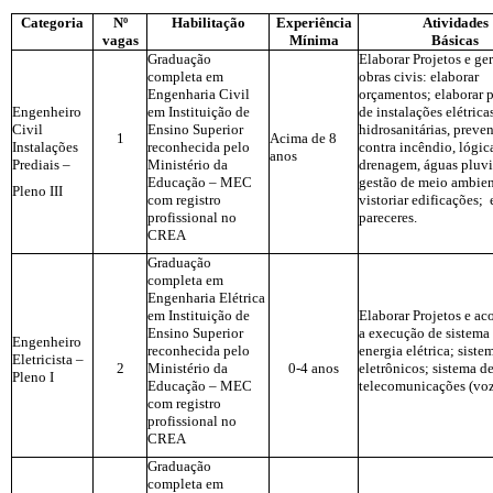
Categoria
Nº
Habilitação
Experiência
Atividades
vagas
Mínima
Básicas
Graduação
Elaborar Projetos e ge
completa em
obras civis: elaborar
Engenharia Civil
orçamentos; elaborar p
Engenheiro
em Instituição de
de instalações elétrica
Civil
Ensino Superior
hidrosanitárias, preve
1
Acima de 8
Instalações
reconhecida pelo
contra incêndio, lógic
anos
Prediais –
Ministério da
drenagem, águas pluvi
Educação – MEC
gestão de meio ambie
Pleno III
com registro
vistoriar edificações; 
profissional no
pareceres.
CREA
Graduação
completa em
Engenharia Elétrica
em Instituição de
Elaborar Projetos e a
Ensino Superior
a execução de sistema
Engenheiro
reconhecida pelo
energia elétrica; siste
Eletricista –
2
Ministério da
0-4 anos
eletrônicos; sistema d
Pleno I
Educação – MEC
telecomunicações (voz
com registro
profissional no
CREA
Graduação
completa em