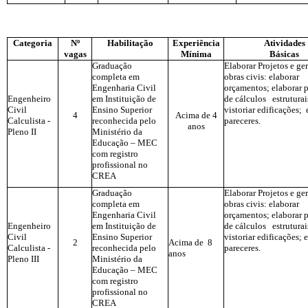
Categoria
Nº
Habilitação
Experiência
Atividades
vagas
Mínima
Básicas
Graduação
Elaborar Projetos e ge
completa em
obras civis: elaborar
Engenharia Civil
orçamentos; elaborar p
Engenheiro
em Instituição de
de cálculos estruturai
Civil
Ensino Superior
vistoriar edificações; 
4
Acima de 4
Calculista -
reconhecida pelo
pareceres.
anos
Pleno II
Ministério da
Educação – MEC
com registro
profissional no
CREA
Graduação
Elaborar Projetos e ge
completa em
obras civis: elaborar
Engenharia Civil
orçamentos; elaborar p
Engenheiro
em Instituição de
de cálculos estruturai
Civil
Ensino Superior
vistoriar edificações; 
2
Acima de 8
Calculista -
reconhecida pelo
pareceres.
anos
Pleno III
Ministério da
Educação – MEC
com registro
profissional no
CREA