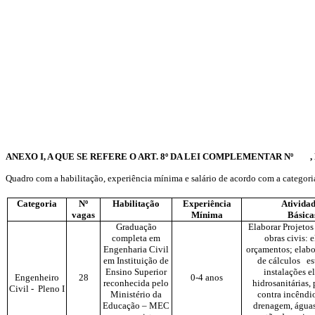
ANEXO I, A QUE SE REFERE O ART. 8º DA LEI COMPLEMENTAR Nº
Quadro com a habilitação, experiência mínima e salário de acordo com a categoria
Categoria
Nº
Habilitação
Experiência
Ativida
vagas
Mínima
Básica
Graduação
Elaborar Projetos
completa em
obras civis: 
Engenharia Civil
orçamentos; elabo
em Instituição de
de cálculos est
Ensino Superior
instalações el
Engenheiro
28
0-4 anos
reconhecida pelo
hidrosanitárias,
Civil - Pleno I
Ministério da
contra incêndio
Educação – MEC
drenagem, águas