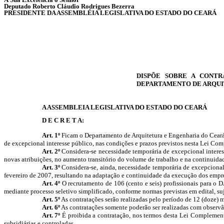
Deputado Roberto Cláudio Rodrigues Bezerra
PRESIDENTE DA ASSEMBLÉIA LEGISLATIVA DO ESTADO DO CEARÁ
DISPÕE SOBRE A CONTR
DEPARTAMENTO DE ARQUIT
A ASSEMBLEIA LEGISLATIVA DO ESTADO DO CEARÁ
D E C R E T A:
Art. 1º
Ficam o Departamento de Arquitetura e Engenharia do Ceará 
de excepcional interesse público, nas condições e prazos previstos nesta Lei Com
Art. 2º
Considera-se necessidade temporária de excepcional interess
novas atribuições, no aumento transitório do volume de trabalho e na continuid
Art. 3º
Considera-se, ainda, necessidade temporária de excepciona
fevereiro de 2007,
resultando na adaptação e continuidade da execução dos empr
Art. 4º
O recrutamento de 106 (cento e seis) profissionais para o D
mediante processo seletivo simplificado, conforme normas previstas em edital, suj
Art. 5º
As contratações serão realizadas pelo período de 12 (doze) m
Art. 6º
As contratações somente poderão ser realizadas com observ
Art. 7º
É proibida a contratação, nos termos desta Lei Complement
subsidiárias e controladas.