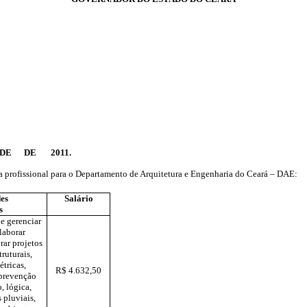
 , DE DE 2011.
 profissional para o
Departamento de Arquitetura e Engenharia do Ceará – DAE
:
des
Salário
s
 e gerenciar
elaborar
rar projetos
ruturais,
étricas,
R$ 4.632,50
 prevenção
, lógica,
 pluviais,