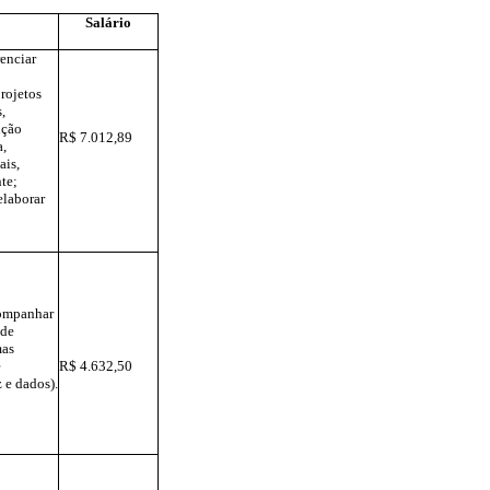
Salário
renciar
rojetos
s,
nção
R$ 7.012,89
a,
ais,
nte;
elaborar
companhar
 de
mas
e
R$ 4.632,50
 e dados).