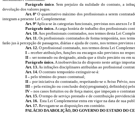
Parágrafo único
. Sem prejuízo da nulidade do contrato, a infr
devolução dos valores pagos.
Art. 8º
O quantitativo máximo dos profissionais a serem contratados
integram a presente Lei Complementar.
Art. 9º
Aplica-se às categorias funcionais, previstas nos anexos I e 
Parágrafo único.
A carga horária de trabalho dos profissionais cont
Art. 10.
Aos profissionais contratados, nos termos desta Lei Comple
Art. 11.
Os profissionais contratados de forma temporária, nos term
farão jus à percepção de passagens, diárias e ajuda de custo, nos termos previstos
Art. 12.
O profissional contratado, nos termos desta Lei Complemen
I –
receber atribuições, funções ou encargos não previstos no respec
II –
ser nomeado ou designado, ainda que a título precário ou em su
Parágrafo único.
A inobservância do disposto neste artigo importar
Art. 13.
As infrações disciplinares atribuídas ao profissional contr
Art. 14.
O contrato temporário extinguir-se-á:
I –
pelo término do prazo contratual;
II –
por iniciativa do contratado, respeitando-se o Aviso Prévio, no
III –
pela extinção ou conclusão do(s) programa(s), definido(s) pelo
IV –
nos casos fortuitos ou de força maior, que impeçam o contrat
Art. 15.
O tempo de serviço prestado e de contribuição previdenciár
Art. 16.
Esta Lei Complementar entra em vigor na data de sua publ
Art. 17.
Revogam-se as disposições em contrário.
PALÁCIO DA ABOLIÇÃO, DO GOVERNO DO ESTADO DO C