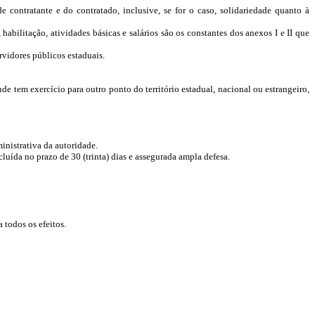
e contratante e do contratado, inclusive, se for o caso, solidariedade quanto à
bilitação, atividades básicas e salários são os constantes dos anexos I e II que
rvidores públicos estaduais.
e tem exercício para outro ponto do território estadual, nacional ou estrangeiro,
inistrativa da autoridade.
luída no prazo de 30 (trinta) dias e assegurada ampla defesa.
 todos os efeitos.