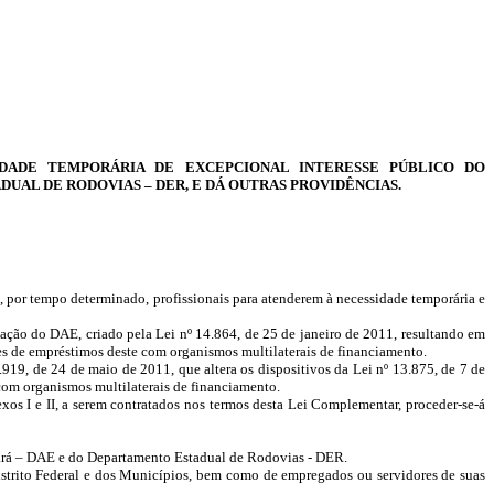
DADE TEMPORÁRIA DE EXCEPCIONAL INTERESSE PÚBLICO DO
UAL DE RODOVIAS – DER, E DÁ OUTRAS PROVIDÊNCIAS.
por tempo determinado, profissionais para atenderem à necessidade temporária e
tação do DAE, criado pela Lei nº 14.864, de 25 de janeiro de 2011, resultando em
s de empréstimos deste com organismos multilaterais de financiamento.
.919, de 24 de maio de 2011, que altera os dispositivos da Lei nº 13.875, de 7 de
om organismos multilaterais de financiamento.
xos I e II, a serem contratados nos termos desta Lei Complementar, proceder-se-á
eará – DAE e do Departamento Estadual de Rodovias - DER.
Distrito Federal e dos Municípios, bem como de empregados ou servidores de suas