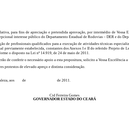
tiva, para fins de apreciação e pretendida aprovação, por intermédio de Vossa E
cepcional interesse público do
Departamento Estadual de Rodovias
– DER e do
Dep
tação de profissionais qualificados para a execução de atividades técnicas especial
nal previamente estabelecida, constantes dos Anexos I e II do referido Projeto d
forme o disposto na
Lei nº 14.919, de 24 de maio de 2011.
rão de conferir o necessário apoio a esta propositura, solicito a Vossa Excelência
es protestos de elevado apreço e distinta consideração.
ale
za, aos de de 2011.
Cid Ferreira Gomes
GOVERNADOR ESTADO DO CEARÁ