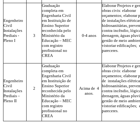
Graduação
Elaborar Projetos e ge
completa em
obras civis: elaborar
Engenharia Civil
orçamentos; elaborar p
Engenheiro
em Instituição de
de instalações elétrica
Civil
Ensino Superior
hidrosanitárias, preve
Instalações
reconhecida pelo
contra incêndio, lógic
Prediais -
3
Ministério da
0-4 anos
drenagem, águas pluvi
Pleno I
Educação – MEC
gestão de meio ambie
com registro
vistoriar edificações; 
profissional no
pareceres.
CREA
Graduação
Elaborar Projetos e ge
completa em
obras civis: elaborar
Engenharia Civil
orçamentos; elaborar p
Engenheiro
em Instituição de
de instalações elétrica
Civil
Ensino Superior
hidrosanitárias, preve
2
Acima de 4
Instalações
reconhecida pelo
contra incêndio, lógic
anos.
Prediais –
Ministério da
drenagem, águas pluvi
Pleno II
Educação – MEC
gestão de meio ambie
com registro
vistoriar edificações; 
profissional no
pareceres.
CREA