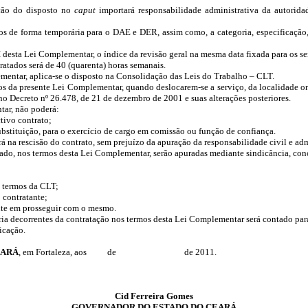
ação do disposto no
caput
importará responsabilidade administrativa da autoridad
 de forma temporária para o DAE e DER, assim como, a categoria, especificação, ha
II desta Lei Complementar, o índice da revisão geral na mesma data fixada para os se
ratados será de 40 (quarenta) horas semanais.
mentar, aplica-se o disposto na Consolidação das Leis do Trabalho – CLT.
os da presente Lei Complementar, quando deslocarem-se a serviço, da localidade ond
 no Decreto nº 26.478, de 21 de dezembro de 2001 e suas alterações posteriores.
tar, não poderá:
tivo contrato;
bstituição, para o exercício de cargo em comissão ou função de confiança.
á na rescisão do contrato, sem prejuízo da apuração da responsabilidade civil e adm
atado, nos termos desta Lei Complementar, serão apuradas mediante sindicância, conc
s termos da CLT;
 contratante;
ante em prosseguir com o mesmo.
ia decorrentes da contratação nos termos desta Lei Complementar será contado para
icação.
EARÁ
, em Fortaleza, aos de de 2011.
Cid Ferreira Gomes
GOVERNADOR DO ESTADO DO CEARÁ