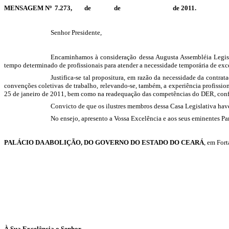
MENSAGEM Nº 7.273, de de de 2011.
Senhor Presidente,
Encaminhamos à consideração dessa Augusta Assembléia Legisla
tempo determinado de profission
ais para atender a necessidade temporária de ex
Justifica-se tal propositura, em razão da necessidade da contra
convenções coletivas de trabalho, relevando-se, também, a experiência profissio
25 de janeiro de 2011, bem como na
readequação das competências do DER, con
Convicto de que os ilustres membros dessa Casa Legislativa have
No ensejo, apresento a Vossa Excelência e aos seus eminentes Par
PALÁCIO DA ABOLIÇÃO, DO GOVERNO DO ESTADO DO CEARÁ
, em Fort
À Sua Excelência o Senhor