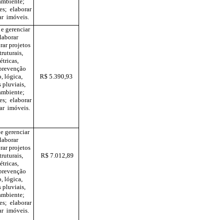
ambiente;
ões; elaborar
ar imóveis.
 e gerenciar
elaborar
rar projetos
ruturais,
étricas,
 prevenção
, lógica,
R$ 5.390,93
 pluviais,
ambiente;
ões; elaborar
ar imóveis.
 e gerenciar
elaborar
rar projetos
ruturais,
R$ 7.012,89
étricas,
 prevenção
, lógica,
 pluviais,
ambiente;
ões; elaborar
ar imóveis.