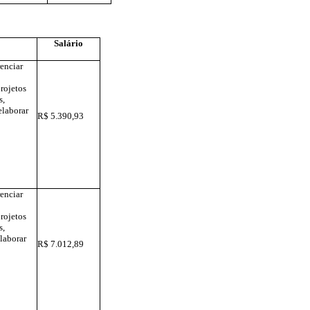
Salário
renciar
rojetos
s,
elaborar
R$ 5.390,93
renciar
rojetos
s,
elaborar
R$ 7.012,89