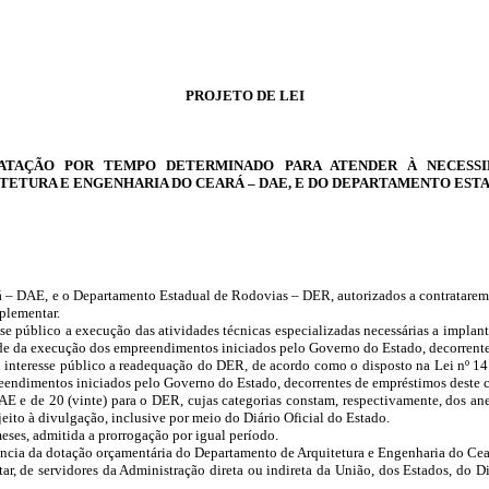
PROJETO DE LEI
ATAÇÃO POR TEMPO DETERMINADO PARA ATENDER À NECESSI
ETURA E ENGENHARIA DO CEARÁ – DAE, E DO DEPARTAMENTO ESTAD
– DAE, e o Departamento Estadual de Rodovias – DER, autorizados a contratarem, 
plementar.
e público a execução das atividades técnicas especializadas necessárias a implan
ade da execução dos empreendimentos iniciados pelo Governo do Estado, decorrente
l interesse público a readequação do DER, de acordo como o disposto na Lei nº
14
eendimentos iniciados pelo Governo do Estado, decorrentes de empréstimos deste c
AE e de 20 (vinte) para o DER, cujas categorias constam, respectivamente, dos ane
eito à divulgação, inclusive por meio do Diário Oficial do Estado.
eses, admitida a prorrogação por igual período.
ância da dotação orçamentária do Departamento de Arquitetura e Engenharia do C
ar, de servidores da Administração direta ou indireta da União, dos Estados, do 