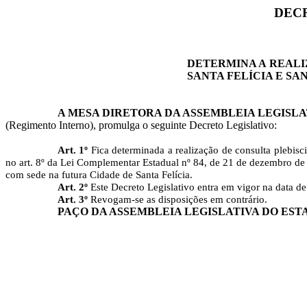
DEC
DETERMINA A REALI
SANTA FELÍCIA E SA
A MESA DIRETORA DA ASSEMBLEIA LEGISLA
(Regimento Interno), promulga o seguinte Decreto Legislativo:
Art. 1º
Fica determinada
a
realização de consulta
plebisci
no art. 8º da Lei Complementar Estadual
nº
84, de 21 de dezembro de 
com sede na futura Cidade de Santa
Felícia
.
Art. 2º
Este Decreto Legislativo entra em vigor na data de
Art. 3º
Revogam-se as disposições em contrário.
PAÇO DA ASSEMBLEIA LEGISLATIVA DO EST