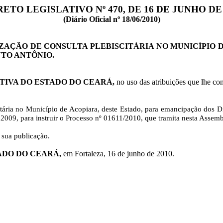
RETO LEGISLATIVO
Nº
470, DE 16 DE JUNHO DE 
(Diário Oficial
nº
18/06/2010)
ZAÇÃO DE CONSULTA PLEBISCITÁRIA NO MUNICÍPIO 
NTO ANTÔNIO.
TIVA DO ESTADO DO CEARÁ,
no uso das atribuições que lhe co
tária
no Município de
Acopiara
, deste Estado, para emancipação dos Di
2009, para instruir o Processo
nº
01611/2010, que tramita nesta
Assemb
 sua publicação.
ADO DO CEARÁ,
em Fortaleza, 16 de junho de 2010.