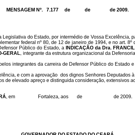
MENSAGEM Nº. 7.177 de de de 2009.
gislativa do Estado, por intermédio de Vossa Excelência, para
plementar federal nº 80, de 12 de janeiro de 1994, e no art. 8
e Defensor Público do Estado, a
INDICAÇÃO da Dra. FRANC
O-GERAL
, integrante da estrutura organizacional da Defensor
pelos integrantes da carreira de Defensor Público do Estado 
lência, e com a aprovação dos dignos Senhores Deputados à re
s de elevado apreço e distinguida consideração, extensivos a
RÁ
, em Fortaleza, aos de de 2009.
GOVERNADOR DO ESTADO DO CEARÁ