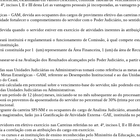
. 4º, incisos I, II e III desta Lei as vantagens pessoais já incorporadas, as vantag
icas – GAM, devida aos ocupantes dos cargos de provimento efetivo das carreiras referid
idade fortalecer o comprometimento do servidor com o Poder Judiciário, no sentido 
evida quando o servidor estiver em exercício de atividades inerentes às atribuições 
eará instituirá e regulamentará o funcionamento de Comissão, à qual compete es
instituição.
erá constituída por 1 (um) representante da Área Financeira, 1 (um) da área de Re
sear-se-á na Avaliação dos Resultados alcançados pelo Poder Judiciário, a partir
das suas Unidades Judiciárias ou Administrativas tomará como referência as metas 
e Metas Estratégicas – GAM,
referente ao Desempenho Institucional e ao das Unidad
o do Ceará.
erá calculada em percentual sobre o vencimento-base do servidor, não podendo exc
s das Unidades Judiciárias ou Administrativas.
por um período de 12 (doze) meses, iniciando-se no mês subsequente ao do processam
orá os proventos da aposentadoria do servidor no percentual de 30% (trinta por cen
tucional.
tegrante da carreira SPJ-NM e os ocupantes do cargo de Analista Judiciário, atuand
s magistrados, farão jus à Gratificação de Atividade Externa - GAE, instituída no 
vidores em efetivo exercício nas Carreiras referidas no art. 4º, incisos I, II e III
a a correlação com as atribuições do cargo em exercício.
 os cursos e as instituições de ensino reconhecidas pelo Ministério da Educação, na
m duração mínima de 360 (trezentas e sessenta) horas.