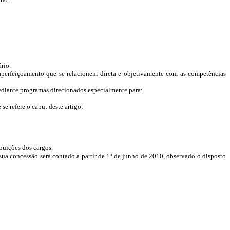
rio.
aperfeiçoamento que se relacionem direta e objetivamente com as competências
se mediante programas direcionados especialmente para:
 se refere o caput
deste artigo;
buições dos cargos.
a sua concessão será contado a partir de 1º de junho de 2010, observado o disposto