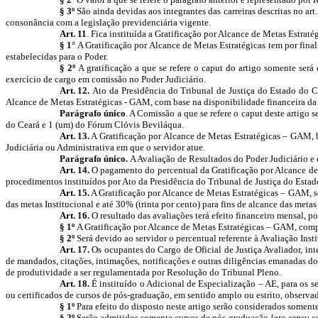
§ 3º
São ainda devidas aos integrantes das carreiras descritas no art
consonância com a legislação previdenciária vigente.
Art. 11
. Fica instituída a Gratificação por Alcance de Metas Estratég
§ 1°
A Gratificação por Alcance de Metas Estratégicas tem por final
estabelecidas para o Poder.
§ 2º
A gratificação a que se refere o caput do artigo somente será d
exercício de cargo em comissão no Poder Judiciário.
Art. 12.
Ato da Presidência do Tribunal de Justiça do Estado do C
Alcance de Metas Estratégicas - GAM
, com base na disponibilidade financeira da 
Parágrafo único
. A Comissão a que se refere o caput
deste artigo
s
do Ceará e 1 (um) do Fórum Clóvis Beviláqua.
Art. 13.
A Gratificação por Alcance de Metas Estratégicas – GAM, ba
Judiciária ou Administrativa em que o servidor atue.
Parágrafo único.
A Avaliação de Resultados do Poder Judiciário e 
Art. 14.
O pagamento do percentual da
Gratificação por Alcance d
procedimentos
instituídos por Ato da Presidência do Tribunal de Justiça do Estad
Art. 15.
A Gratificação por Alcance de Metas Estratégicas – GAM, s
das metas Institucional e até 30% (trinta por cento) para fins de alcance das meta
Art. 16.
O resultado das avaliações terá efeito financeiro mensal, 
§ 1º
A
Gratificação por Alcance de Metas Estratégicas – GAM,
comp
§ 2º
Será devido ao servidor o percentual referente à Avaliação Insti
Art. 17.
Os ocupantes do Cargo de Oficial de Justiça Avaliador, in
de mandados, citações, intimações, notificações e outras diligências emanadas do
de produtividade a ser regulamentada por Resolução do Tribunal Pleno.
Art. 18.
É instituído o Adicional de Especialização – AE, para os ser
ou certificados de cursos de pós-graduação, em sentido amplo ou estrito, observad
§ 1º
Para efeito do disposto neste artigo serão considerados somente
§ 2º
Serão admitidos somente cursos de pós-graduação
lato sensu
co