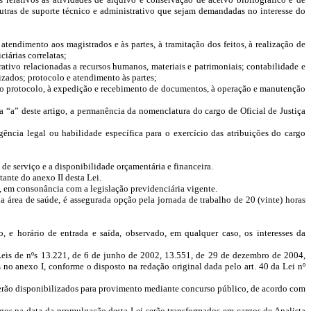
outras de suporte técnico e administrativo que sejam demandadas no interesse do
 atendimento aos magistrados e às partes, à tramitação dos feitos, à realização de
iárias correlatas;
rativo relacionadas a recursos humanos, materiais e patrimoniais; contabilidade e
izados; protocolo e atendimento às partes;
, ao protocolo, à expedição e recebimento de documentos, à operação e manutenção
ea “a” deste artigo, a permanência da nomenclatura do cargo de Oficial de Justiça
gência legal ou habilidade específica para o exercício das atribuições do cargo
de serviço e a disponibilidade orçamentária e financeira.
ante do anexo II desta Lei.
, em consonância com a legislação previdenciária vigente.
a área de saúde, é assegurada opção pela jornada de trabalho de 20 (vinte) horas
 e horário de entrada e saída, observado, em qualquer caso, os interesses da
s Leis de nºs 13.221, de 6 de junho de 2002, 13.551, de 29 de dezembro de 2004,
no anexo I, conforme o disposto na redação original dada pelo art. 40 da Lei nº
 serão disponibilizados para provimento mediante concurso público, de acordo com
 vagos na data da promulgação desta Lei serão transformados em cargos de Analista