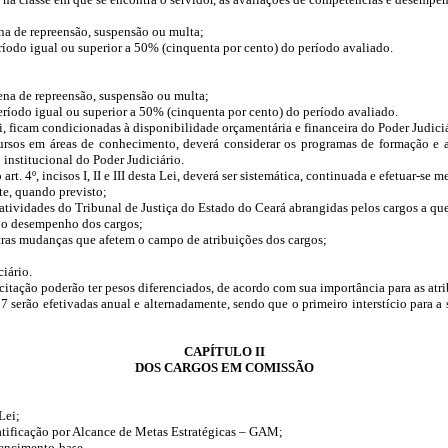
na de repreensão, suspensão ou multa;
eríodo igual ou superior a 50% (cinquenta por cento) do período avaliado.
ena de repreensão, suspensão ou multa;
período igual ou superior a 50% (cinquenta por cento) do período avaliado.
i, ficam condicionadas à disponibilidade orçamentária e financeira do Poder Judiciá
ursos em áreas de conhecimento, deverá considerar os programas de formação e 
 institucional do Poder Judiciário.
 art. 4º, incisos I, II e III desta Lei, deverá ser sistemática, continuada e efetuar-
e, quando previsto;
 atividades do Tribunal de Justiça do Estado do Ceará abrangidas pelos cargos a que
a o desempenho dos cargos;
tras mudanças que afetem o campo de atribuições dos cargos;
iário.
citação poderão ter pesos diferenciados, de acordo com sua importância para as atri
27 serão efetivadas anual e alternadamente, sendo que o primeiro interstício para 
CAPÍTULO II
DOS CARGOS EM COMISSÃO
Lei;
ratificação por Alcance de Metas Estratégicas – GAM;
vencimento-base.