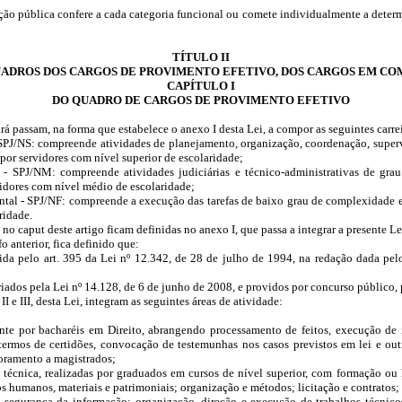
ação pública confere a cada categoria funcional ou comete individualmente a deter
TÍTULO II
UADROS DOS CARGOS DE PROVIMENTO EFETIVO, DOS CARGOS EM COM
CAPÍTULO I
DO QUADRO DE CARGOS DE PROVIMENTO EFETIVO
á passam, na forma que estabelece o anexo I desta Lei, a compor as seguintes carrei
 SPJ/NS: compreende atividades de planejamento, organização, coordenação, supervi
or servidores com nível superior de escolaridade;
 - SPJ/NM: compreende atividades judiciárias e técnico-administrativas de gra
idores com nível médio de escolaridade;
ntal - SPJ/NF: compreende a execução das tarefas de baixo grau de complexidade e 
ridade.
no caput deste artigo ficam definidas no anexo I, que passa a integrar a presente Le
 anterior, fica definido que:
cida pelo art. 395 da Lei nº 12.342, de 28 de julho de 1994, na redação dada p
 criados pela Lei nº 14.128, de 6 de junho de 2008, e providos por concurso públ
 II e III, desta Lei, integram as seguintes áreas de atividade:
nte por bacharéis em Direito, abrangendo processamento de feitos, execução de 
termos de certidões, convocação de testemunhas nos casos previstos em lei e outr
ssoramento a magistrados;
 técnica, realizadas por graduados em cursos de nível superior, com formação ou 
sos humanos, materiais e patrimoniais; organização e métodos; licitação e contratos
e segurança da informação; organização, direção e execução de trabalhos técnicos