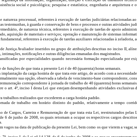
tência social e psicológica; pesquisa e estatística; engenharia e arquitetura e 
 natureza processual, referentes à execução de tarefas judiciárias relacionadas ao
s testemunhas, à guarda e conservação de bens e processos e outras atividades judic
rmediário, de natureza técnica, referentes à execução de tarefas de apoio administ
ifado, aquisição de materiais e serviços; operação e manutenção de sistemas informat
fundamental, referentes à execução de tarefas auxiliares relacionadas à zeladoria
e Justiça Avaliador inseridos no grupo de atribuições descritas no inciso II, alín
, intimações, notificações e outras diligências emanadas dos magistrados.
lassificadas por especialidades quando necessária formação especializada por exi
 de funções de que trata a presente Lei é de 40 (quarenta) horas semanais.
implantação da carga horária de que trata este artigo, de acordo com a necessidade 
formalmente sua opção, observada a tabela de vencimento-base correspondente, const
 remuneração correspondente à jornada de trabalho de 40 (quarenta) horas semanais
e o art. 4º, inciso I desta Lei que estejam desempenhando atividades exclusivas d
 trabalhos realizados que excederem a carga horária padrão.
nada de trabalho em horário distinto do padrão, relativamente a tempo corrido,
no de Cargos, Carreira e Remuneração de que trata esta Lei, reestruturados pela
 6 de junho de 2008, os quais retornam a ocupar os respectivos cargos descritos 
a.
rem vagos na data de publicação da presente Lei, bem como os que vierem a vagar,
art. 7º, inciso I, da Lei nº 14.128, de 6 de junho de 2008 e os que se encontrarem