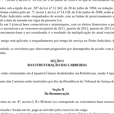
iador, sob a égide do art. 397 da Lei nº 12.342, de 28 de julho de 1994, na redação
 foram criados pelo art. 7º, inciso I, da Lei nº 14.128, de 6 de junho de 2008, serão
Poder Judiciário serão enquadrados de acordo com as linhas de posicionamento es
té a data de entrada em vigor da presente Lei.
o em 5 (cinco) fases consecutivas e ininterruptas, com os efeitos financeiros a p
s e sucessivas a se vencerem em janeiro de 2011, janeiro de 2012, janeiro de 2013 e
vencimento-base a ser considerado é o resultado da multiplicação do atual vencim
artigo será aplicado o enquadramento por tempo de serviço no Poder Judiciário, de
ridade, os servidores que obtiveram progressões por desempenho de acordo com a 
idas.
SEÇÃO I
DA ESTRUTURAÇÃO DAS CARREIRAS
a Lei estão estruturadas em 4 (quatro) Classes desdobradas em Referências, sendo 4 (q
ses das Carreiras serão instituídos por Ato da Presidência do Tribunal de Justiça d
Seção II
Da Remuneração
ritas no art. 4º, incisos I, II e III desta Lei corresponde ao vencimento-base acres
izada e fixada em lei, paga ao servidor pelo exercício do cargo.
 Referências, escalonadas em valores crescentes, conforme Tabelas de Vencimentos co