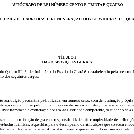
AUTÓGRAFO DE LEI NÚMERO CENTO E TRINTA E QUATRO
E CARGOS, CARREIRAS E REMUNERAÇÃO DOS SERVIDORES DO QUAD
TÍTULO I
DAS DISPOSIÇÕES GERAIS
o Quadro III - Poder Judiciário do Estado do Ceará é o estabelecido pela presente 
to dos seguintes cargos:
e retribuição pecuniária padronizada, em número certo, com denominação própria e 
itação em concurso público de provas ou de provas e títulos, obedecidas a ordem d
ivre nomeação e exoneração por ato da autoridade competente, destinando-se à exe
 escalonada em função de graus de responsabilidade e de complexidade de atribuiçõe
petências idênticas, requeridas para o desempenho de atribuições que crescem em c
s requeridas pelas características das classes e que os servidores precisam adqui