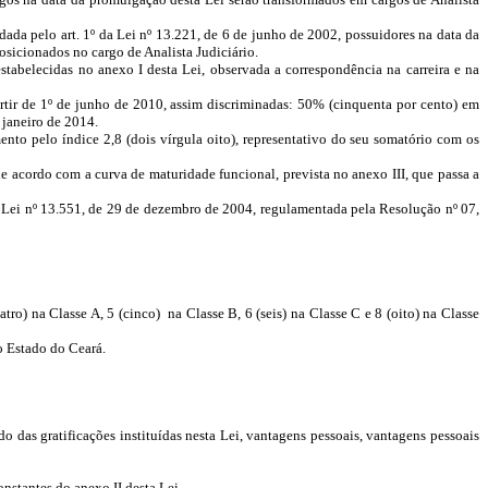
 dada pelo art. 1º da Lei nº 13.221, de 6 de junho de 2002, possuidores na data da
 posicionados no cargo de Analista Judiciário.
tabelecidas no anexo I desta Lei, observada a correspondência na carreira e na
artir de 1º de junho de 2010, assim discriminadas: 50% (cinquenta por cento) em
 janeiro de 2014.
ento pelo índice 2,8 (dois vírgula oito), representativo do seu somatório com os
 acordo com a curva de maturidade funcional, prevista no anexo III, que passa a
Lei nº 13.551, de 29 de dezembro de 2004, regulamentada pela Resolução nº 07,
uatro) na Classe A, 5 (cinco) na Classe B, 6 (seis) na Classe C e 8 (oito) na Classe
o Estado do Ceará.
cido das gratificações instituídas nesta Lei, vantagens pessoais, vantagens pessoais
nstantes do anexo II desta Lei.