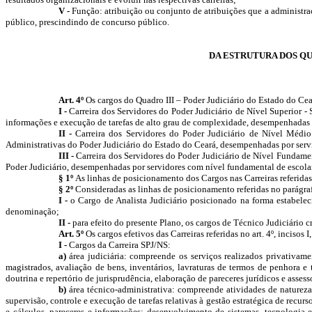
V -
Função: atribuição ou conjunto de atribuições que a administr
público, prescindindo de concurso público.
DA ESTRUTURA DOS Q
Art. 4º
Os cargos do Quadro III – Poder Judiciário do Estado do Cear
I -
Carreira dos Servidores do Poder Judiciário de Nível Superior -
informações e execução de tarefas de alto grau de complexidade, desempenhadas p
II -
Carreira dos Servidores do Poder Judiciário de Nível Médio
Administrativas do Poder Judiciário do Estado do Ceará, desempenhadas por serv
III -
Carreira dos Servidores do Poder Judiciário de Nível Fundame
Poder Judiciário, desempenhadas por servidores com nível fundamental de escola
§ 1º
As linhas de posicionamento dos Cargos nas Carreiras referidas 
§ 2º
Consideradas as linhas de posicionamento referidas no parágrafo
I -
o Cargo de Analista Judiciário posicionado na forma estabele
denominação;
II -
para efeito do presente Plano, os cargos de Técnico Judiciário
Art. 5º
Os cargos efetivos das Carreiras referidas no art. 4º, incisos I,
I -
Cargos da Carreira SPJ/NS:
a)
área judiciária: compreende os serviços realizados privativame
magistrados, avaliação de bens, inventários, lavraturas de termos de penhora e 
doutrina e repertório de jurisprudência, elaboração de pareceres jurídicos e asse
b)
área técnico-administrativa: compreende atividades de natureza
supervisão, controle e execução de tarefas relativas à gestão estratégica de recur
e cálculos, pareceres e informações; desenvolvimento de sistemas, tecnologia 