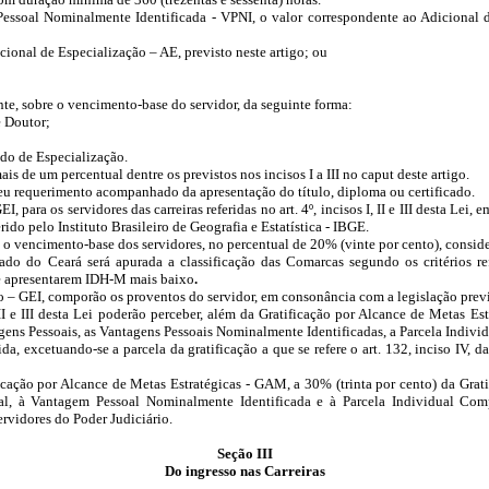
essoal Nominalmente Identificada - VPNI, o valor correspondente ao Adicional de
icional de Especialização – AE, previsto neste artigo; ou
nte, sobre o vencimento-base do servidor, da seguinte forma:
e Doutor;
ado de Especialização.
de um percentual dentre os previstos nos incisos I a III no caput deste artigo.
seu requerimento acompanhado da apresentação do título, diploma ou certificado.
EI, para os servidores das carreiras referidas no art. 4º, incisos I, II e III desta L
 pelo Instituto Brasileiro de Geografia e Estatística - IBGE.
e o vencimento-base dos servidores, no percentual de 20% (vinte por cento), cons
ado do Ceará será apurada a classificação das Comarcas segundo os critérios re
ue apresentarem IDH-M mais baixo
.
o – GEI,
comporão os proventos do servidor, em consonância com a legislação previ
s I, II e III desta Lei poderão perceber, além da Gratificação por Alcance de Meta
agens Pessoais, as Vantagens Pessoais Nominalmente Identificadas, a Parcela Indivi
ida, excetuando-se a
parcela da gratificação a que se refere o art. 132, inciso IV,
icação por Alcance de Metas Estratégicas - GAM, a 30% (trinta por cento) da Grat
oal, à Vantagem Pessoal Nominalmente Identificada e à Parcela Individual Com
ervidores do Poder Judiciário.
Seção III
Do ingresso nas Carreiras