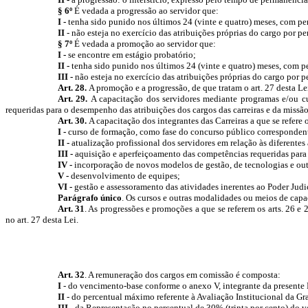
§ 6º
É vedada a progressão ao servidor que:
I -
tenha sido punido nos últimos 24 (vinte e quatro) meses, com pe
II
- não esteja no exercício das atribuições próprias do cargo por p
§ 7º
É vedada a promoção ao servidor que:
I -
se encontre em estágio probatório;
II -
tenha sido punido nos últimos 24 (vinte e quatro) meses, com p
III -
não esteja no exercício das atribuições próprias do cargo por 
Art. 28.
A promoção e a progressão, de que tratam o art. 27 desta Le
Art. 29.
A capacitação dos servidores mediante programas e/ou c
requeridas para o desempenho das atribuições dos cargos das carreiras e da missão
Art. 30.
A capacitação dos integrantes das Carreiras a que se refere o
I -
curso de formação, como fase do concurso público correspondent
II -
atualização profissional dos servidores em relação às diferentes
III -
aquisição e aperfeiçoamento das competências requeridas par
IV -
incorporação de novos modelos de gestão, de tecnologias e ou
V -
desenvolvimento de equipes;
VI -
gestão e assessoramento das atividades inerentes ao Poder Judic
Parágrafo único
. Os cursos e outras modalidades ou meios de capa
Art. 31
. As progressões e promoções a que se referem os arts. 26 e 
no art. 27 desta Lei.
Art. 32
. A remuneração dos cargos em comissão é composta:
I
- do vencimento-base conforme o anexo V, integrante da presente 
II
- do percentual máximo referente à Avaliação Institucional da G
III
- da Representação no percentual de 30% (trinta por cento) do 