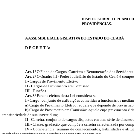
DISPÕE SOBRE O PLANO D
PROVIDÊNCIAS.
A ASSEMBLEIA LEGISLATIVA DO ESTADO DO CEARÁ
D E C R E T A:
Art. 1º
O Plano de Cargos, Carreiras e Remuneração dos Servidores d
Art. 2º
O Quadro III - Poder Judiciário do Estado do Ceará é compos
I -
Cargos de Provimento Efetivo;
II -
Cargos de Provimento em Comissão;
III
-
Funções.
Art. 3
º Para os efeitos desta Lei considera-se:
I -
Cargo: conjunto de atribuições cometidas a funcionários mediant
a)
Cargo de Provimento Efetivo: aquele que depende de prévia habil
b)
Cargo de Provimento em Comissão: aquele cujo provimento é de l
transitoriedade de sua investidura;
II -
Carreira: conjunto de cargos dispostos em uma série de classes
III -
Classe: gradação que compõe a carreira caracterizada por com
IV -
Competência: reunião de conhecimentos, habilidades e atitude
resultados organizacionais e evoluir nas respectivas carreiras;