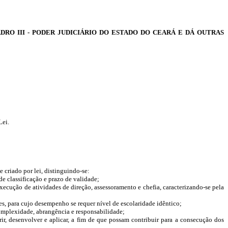
RO III - PODER JUDICIÁRIO DO ESTADO DO CEARÁ E DÁ OUTRAS
Lei.
criado por lei, distinguindo-se:
e classificação e prazo de validade;
cução de atividades de direção, assessoramento e chefia, caracterizando-se pela
s, para cujo desempenho se requer nível de escolaridade idêntico;
omplexidade, abrangência e responsabilidade;
rir, desenvolver e aplicar, a fim de que possam contribuir para a consecução dos