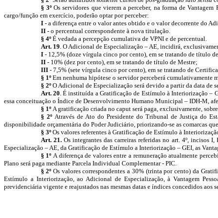
§ 3º
Os servidores que vierem a perceber, na forma de Vantagem P
cargo/função em exercício, poderão optar por perceber:
I -
a diferença entre o valor antes obtido e o valor decorrente do Ad
II -
o percentual correspondente à nova titulação.
§ 4º
É vedada a percepção cumulativa de VPNI e de percentual.
Art. 19
. O Adicional de Especialização – AE, incidirá, exclusivame
I
- 12,5% (doze vírgula cinco por cento), em se tratando de título d
II
- 10% (dez por cento), em se tratando de título de Mestre;
III
- 7,5% (sete vírgula cinco por cento), em se tratando de Certific
§ 1º
Em nenhuma hipótese o servidor perceberá cumulativamente mais 
§ 2º
O Adicional de Especialização será devido a partir da data de 
Art. 20
. É instituída a Gratificação de Estímulo à Interiorização – G
essa conceituação o Índice de Desenvolvimento Humano Municipal – IDH-M, aferido
§ 1º
A gratificação criada no caput
será paga, exclusivamente, sobr
§ 2º
Através de Ato do Presidente do Tribunal de Justiça do Est
disponibilidade orçamentária do Poder Judiciário, priorizando-se as comarcas q
§ 3º
Os valores referentes à
Gratificação de Estímulo à Interiorizaçã
Art. 21.
Os integrantes das carreiras referidas no art. 4º, inciso
Especialização – AE, da Gratificação de Estímulo a Interiorização – GEI, as Vant
§ 1º
A diferença de valores entre a remuneração atualmente perceb
Plano será paga mediante Parcela Individual Complementar - PIC.
§ 2º
Os valores correspondentes a 30% (trinta por cento) da Gratif
Estímulo a Interiorização, ao Adicional de Especialização, à Vantagem Pess
previdenciária vigente e reajustados nas mesmas datas e índices concedidos aos s