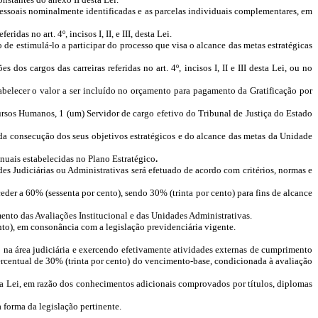
ens pessoais nominalmente identificadas e as parcelas individuais complementares, em
as no art. 4º, incisos I, II, e III, desta Lei.
de estimulá-lo a participar do processo que visa o alcance das metas estratégicas
dos cargos das carreiras referidas no art. 4º, incisos I, II e III desta Lei, ou no
tabelecer o valor a ser incluído no orçamento para pagamento da
Gratificação por
cursos Humanos, 1 (um) Servidor de cargo efetivo do Tribunal de Justiça do Estado
 da consecução dos seus objetivos estratégicos e do alcance das metas da Unidade
anuais
estabelecidas no Plano Estratégico
.
es Judiciárias ou Administrativas será efetuado de acordo com critérios, normas e
eder a 60% (sessenta por cento), sendo
30% (trinta por cento) para fins de alcance
ento das Avaliações Institucional e das
Unidades Administrativas
.
to), em consonância com a legislação previdenciária vigente.
o na área judiciária e exercendo efetivamente atividades externas de cumprimento
percentual de 30% (trinta por cento) do vencimento-base, condicionada à avaliação
 desta Lei, em razão dos conhecimentos adicionais comprovados por títulos, diplomas
 forma da legislação pertinente.