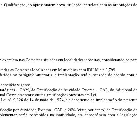
 Qualificação, ao apresentarem nova titulação, correlata com as atribuições do
ei, em exercício nas Comarcas situadas em localidades inóspitas, considerando-se para
ideradas as Comarcas localizadas em Municípios com IDH-M até 0,799.
feridos no parágrafo anterior e a implantação será autorizada de acordo com a
denciária vigente.
s Estratégicas – GAM, da Gratificação de Atividade Externa – GAE, do Adicional de
dual Complementar e outras gratificações previstas em Lei.
 da Lei nº. 9.826 de 14 de maio de 1974, e a decorrente da implantação do presente
ificação por Atividade Externa - GAE, a 20% (vinte por cento) da Gratificação de
plementar, serão percebidos na inatividade, em consonância com a legislação