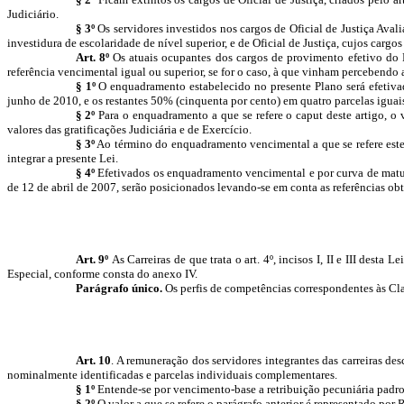
Judiciário.
§ 3º
Os servidores investidos nos cargos de Oficial de Justiça Aval
investidura de escolaridade de nível superior, e de Oficial de Justiça, cujos cargos
Art. 8º
Os atuais ocupantes dos cargos de provimento efetivo do 
referência vencimental igual ou superior, se for o caso, à que vinham percebendo a
§ 1º
O enquadramento estabelecido no presente Plano será efetivad
junho de 2010, e os restantes 50% (cinquenta por cento) em quatro parcelas iguai
§ 2º
Para o enquadramento a que se refere o caput deste artigo, o 
valores das gratificações Judiciária e de Exercício.
§ 3º
Ao término do enquadramento vencimental a que se refere este 
integrar a presente Lei.
§ 4º
Efetivados os enquadramento vencimental e por curva de matu
de 12 de abril de 2007, serão posicionados levando-se em conta as referências obt
Art. 9º
As Carreiras de que trata o art. 4º, incisos I, II e III dest
Especial, conforme consta do anexo IV.
Parágrafo único.
Os perfis de competências correspondentes às Clas
Art. 10
. A remuneração dos servidores integrantes das carreiras desc
nominalmente identificadas e parcelas individuais complementares.
§ 1º
Entende-se por vencimento-base a retribuição pecuniária padron
§ 2º
O valor a que se refere o parágrafo anterior é representado por