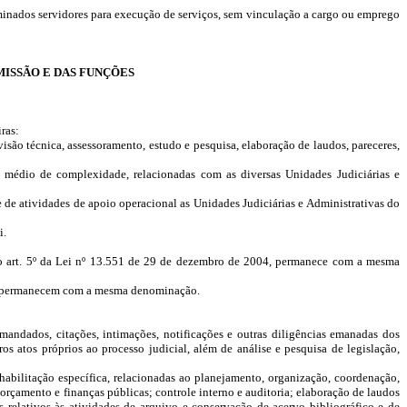
minados servidores para execução de serviços, sem vinculação a cargo ou emprego
ISSÃO E DAS FUNÇÕES
ras:
são técnica, assessoramento, estudo e pesquisa, elaboração de laudos, pareceres,
u médio de complexidade, relacionadas com as diversas Unidades Judiciárias e
de atividades de apoio operacional as Unidades Judiciárias e Administrativas do
i.
elo art. 5º da Lei nº 13.551 de 29 de dezembro de 2004, permanece com a mesma
ico, permanecem com a mesma denominação.
mandados, citações, intimações, notificações e outras diligências emanadas dos
os atos próprios ao processo judicial, além de análise e pesquisa de legislação,
habilitação específica, relacionadas ao planejamento, organização, coordenação,
; orçamento e finanças públicas; controle interno e auditoria; elaboração de laudos
 relativos às atividades de arquivo e conservação de acervo bibliográfico e de