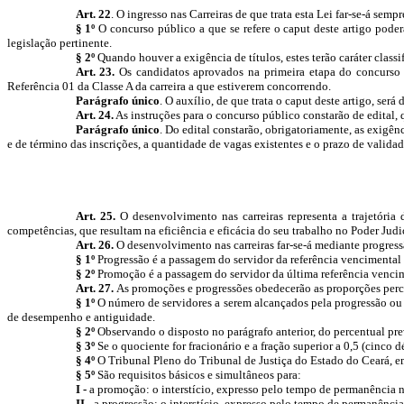
Art. 22
. O ingresso nas Carreiras de que trata esta Lei far-se-á se
§ 1º
O concurso público a que se refere o caput
deste artigo poder
legislação pertinente.
§ 2º
Quando houver a exigência de títulos, estes terão caráter classi
Art. 23.
Os candidatos aprovados na primeira etapa do concurso e 
Referência 01 da Classe A da carreira a que estiverem concorrendo.
Parágrafo único
. O auxílio, de que trata o caput
deste artigo, será
Art. 24.
As instruções para o concurso público constarão de edital
Parágrafo único
. Do edital constarão, obrigatoriamente, as exigên
e de término das inscrições, a quantidade de vagas existentes e o prazo de valida
Art. 25.
O desenvolvimento nas carreiras representa a trajetória
competências, que resultam na eficiência e eficácia do seu trabalho no Poder Judi
Art. 26.
O desenvolvimento nas carreiras far-se-á mediante progres
§ 1º
Progressão é a passagem do servidor da referência vencimental 
§ 2º
Promoção é a passagem do servidor da última referência vencimen
Art. 27.
As promoções e progressões obedecerão as proporções percent
§ 1º
O número de servidores a serem alcançados pela progressão ou p
de desempenho e antiguidade.
§ 2º
Observando o disposto no parágrafo anterior, do percentual pre
§ 3º
Se o quociente for fracionário e a fração superior a 0,5 (cinco 
§ 4º
O Tribunal Pleno do Tribunal de Justiça do Estado do Ceará, em
§ 5º
São requisitos básicos e simultâneos para:
I -
a promoção: o interstício, expresso pelo tempo de permanência n
II -
a progressão: o interstício, expresso pelo tempo de permanênci