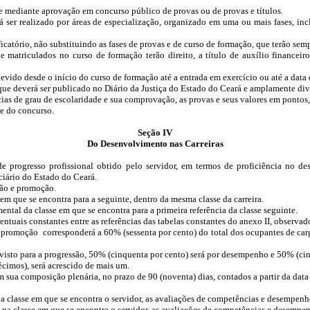
mpre mediante aprovação em concurso público de provas ou de provas e títulos.
á ser realizado por áreas de especialização, organizado em uma ou mais fases, inc
ficatório, não substituindo as fases de provas e de curso de formação, que terão semp
matriculados no curso de formação terão direito, a título de auxílio financeir
 devido desde o início do curso de formação até a entrada em exercício ou até a dat
, que deverá ser publicado no Diário da Justiça do Estado do Ceará e amplamente d
cias de grau de escolaridade e sua comprovação, as provas e seus valores em pontos
de do concurso.
Seção IV
Do Desenvolvimento nas Carreiras
 de progresso profissional obtido pelo servidor, em termos de proficiência no 
ciário do Estado do Ceará.
são e promoção.
em que se encontra para a seguinte, dentro da mesma classe da carreira.
tal da classe em que se encontra para a primeira referência da classe seguinte.
uais constantes entre as referências das tabelas constantes do anexo II, observado o
romoção corresponderá a 60% (sessenta por cento) do total dos ocupantes de cargos
visto para a progressão, 50% (cinquenta por cento) será por desempenho e 50% (cin
décimos), será acrescido de mais um.
 sua composição plenária, no prazo de 90 (noventa) dias, contados a partir da data
a classe em que se encontra o servidor, as avaliações de competências e desempenh
a na classe em que se encontra o servidor, as avaliações de competências e desempe