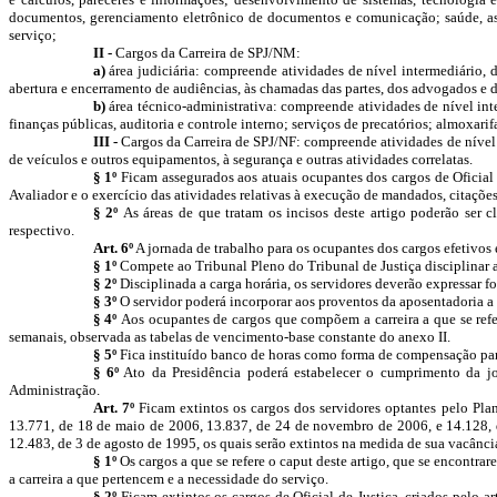
documentos, gerenciamento eletrônico de documentos e comunicação; saúde, assis
serviço;
II -
Cargos da Carreira de SPJ/NM:
a)
área judiciária: compreende atividades de nível intermediário, de
abertura e encerramento de audiências, às chamadas das partes, dos advogados e da
b)
área técnico-administrativa: compreende atividades de nível inte
finanças públicas, auditoria e controle interno; serviços de precatórios; almoxar
III -
Cargos da Carreira de SPJ/NF: compreende atividades de nível 
de veículos e outros equipamentos, à segurança e outras atividades correlatas.
§ 1º
Ficam assegurados aos atuais ocupantes dos cargos de Oficial d
Avaliador e o exercício das atividades relativas à execução de mandados, citações
§ 2º
As áreas de que tratam os incisos deste artigo poderão ser c
respectivo.
Art. 6º
A jornada de trabalho para os ocupantes dos cargos efetivos e
§ 1º
Compete ao Tribunal Pleno do Tribunal de Justiça disciplinar a 
§ 2º
Disciplinada a carga horária, os servidores deverão expressar 
§ 3º
O servidor poderá incorporar aos proventos da aposentadoria a
§ 4º
Aos ocupantes de cargos que compõem a carreira a que se refer
semanais, observada as tabelas de vencimento-base constante do anexo II.
§ 5º
Fica instituído banco de horas como forma de compensação para
§ 6º
Ato da Presidência poderá estabelecer o cumprimento da jor
Administração.
Art. 7º
Ficam extintos os cargos dos servidores optantes pelo Pla
13.771, de 18 de maio de 2006, 13.837, de 24 de novembro de 2006, e 14.128, de
12.483, de 3 de agosto de 1995, os quais serão extintos na medida de sua vacânci
§ 1º
Os cargos a que se refere o caput
deste artigo, que se encontra
a carreira a que pertencem e a necessidade do serviço.
§ 2º
Ficam extintos os cargos de Oficial de Justiça, criados pelo 