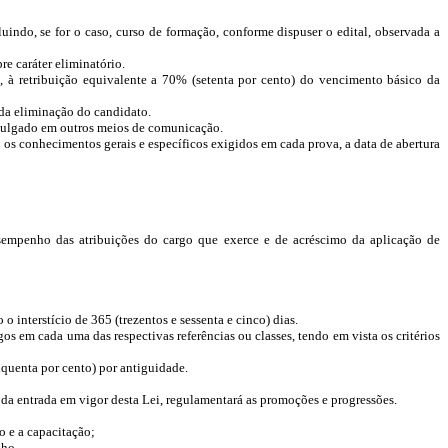
luindo, se for o caso, curso de formação, conforme dispuser o edital, observada a
re caráter eliminatório.
o, à retribuição equivalente a 70% (setenta por cento) do vencimento básico da
a da eliminação do candidato.
ivulgado em outros meios de comunicação.
, os conhecimentos gerais e específicos exigidos em cada prova, a data de abertura
desempenho das atribuições do cargo que exerce e de acréscimo da aplicação de
 interstício de 365 (trezentos e sessenta e cinco) dias.
 em cada uma das respectivas referências ou classes, tendo em vista os critérios
quenta por cento) por antiguidade.
 da entrada em vigor desta Lei, regulamentará as promoções e progressões.
o e a capacitação;
nho.