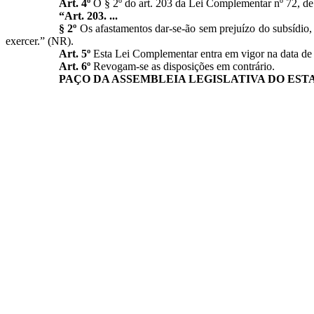
Art. 4º
O § 2º do art. 203 da Lei Complementar nº 72, de
“Art. 203. ...
§ 2º
Os afastamentos dar-se-ão sem prejuízo do subsídio,
exercer.” (NR).
Art. 5º
Esta Lei Complementar entra em vigor na data de 
Art. 6º
Revogam-se as disposições em contrário.
PAÇO DA ASSEMBLEIA LEGISLATIVA DO EST