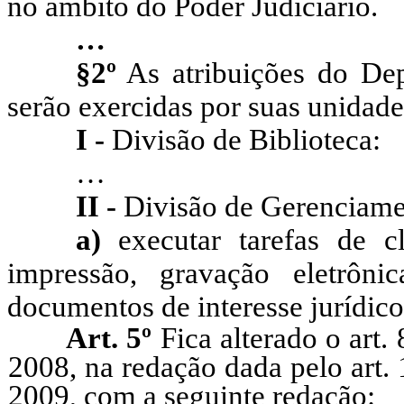
no âmbito do Poder Judiciário.
…
§2º
As atribuições do De
serão exercidas por suas unidade
I -
Divisão de Biblioteca:
…
II -
Divisão de Gerenciame
a)
executar tarefas de cla
impressão, gravação eletrôn
documentos de interesse jurídico
Art. 5º
Fica alterado o art.
2008, na redação dada pelo art.
2009, com a seguinte redação: