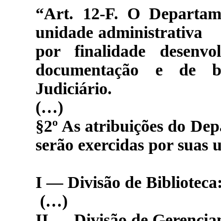
“Art. 12-F.
O Departame
unidade administrativa d
por finalidade desenvo
documentação e de bi
Judiciário.
(…)
§2º As atribuições do De
serão exercidas por suas 
I — Divisão de Biblioteca
(…)
II — Divisão de Gerencia