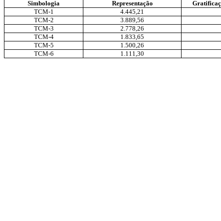
Simbologia
Representação
Gratifica
TCM-1
4.445,21
TCM-2
3.889,56
TCM-3
2.778,26
TCM-4
1.833,65
TCM-5
1.500,26
TCM-6
1.111,30