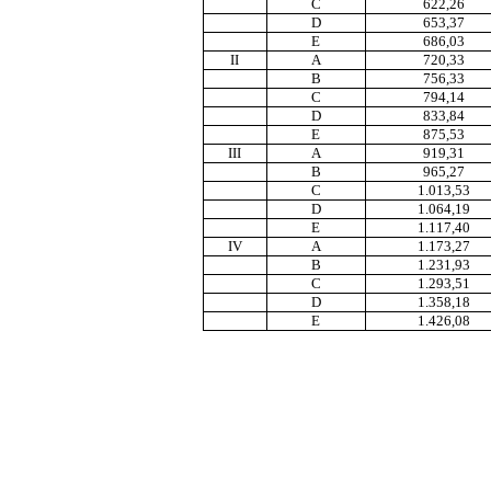
C
622,26
D
653,37
E
686,03
II
A
720,33
B
756,33
C
794,14
D
833,84
E
875,53
III
A
919,31
B
965,27
C
1.013,53
D
1.064,19
E
1.117,40
IV
A
1.173,27
B
1.231,93
C
1.293,51
D
1.358,18
E
1.426,08