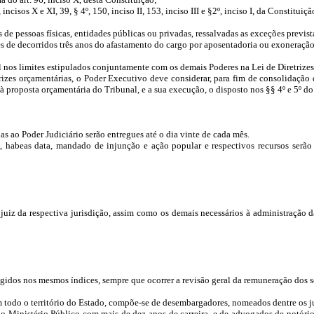
ncisos X e XI, 39, § 4º, 150, inciso II, 153, inciso III e §2º, inciso I, da Constituiçã
 de pessoas físicas, entidades públicas ou privadas, ressalvadas as exceções previst
tes de decorridos três anos do afastamento do cargo por aposentadoria ou exoneração
l nos limites estipulados conjuntamente com os demais Poderes na Lei de Diretrize
izes orçamentárias, o Poder Executivo deve considerar, para fim de consolidação 
 à proposta orçamentária do Tribunal, e a sua execução, o disposto nos §§ 4º e 5º do
s ao Poder Judiciário serão entregues até o dia vinte de cada mês.
habeas data, mandado de injunção e ação popular e respectivos recursos serão i
 juiz da respectiva jurisdição, assim como os demais necessários à administração 
gidos nos mesmos índices, sempre que ocorrer a revisão geral da remuneração dos s
m todo o território do Estado, compõe-se de desembargadores, nomeados dentre os ju
Ministério Público com mais de dez anos de carreira, e de advogados de notório s