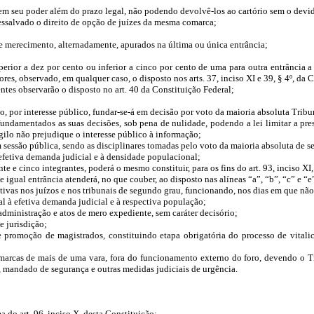
s em seu poder além do prazo legal, não podendo devolvê-los ao cartório sem o dev
ssalvado o direito de opção de juízes da mesma comarca;
 e merecimento, alternadamente, apurados na última ou única entrância;
erior a dez por cento ou inferior a cinco por cento de uma para outra entrância a
es, observado, em qualquer caso, o disposto nos arts. 37, inciso XI e 39, § 4º, da 
tes observarão o disposto no art. 40 da Constituição Federal;
, por interesse público, fundar-se-á em decisão por voto da maioria absoluta Tribu
fundamentados as suas decisões, sob pena de nulidade, podendo a lei limitar a pre
igilo não prejudique o interesse público à informação;
m sessão pública, sendo as disciplinares tomadas pelo voto da maioria absoluta de 
 efetiva demanda judicial e à densidade populacional;
e e cinco integrantes, poderá o mesmo constituir, para os fins do art. 93, inciso XI
ual entrância atenderá, no que couber, ao disposto nas alíneas “a”, “b”, “c” e “e” d
oletivas nos juízos e nos tribunais de segundo grau, funcionando, nos dias em que 
l à efetiva demanda judicial e à respectiva população;
administração e atos de mero expediente, sem caráter decisório;
e jurisdição;
e promoção de magistrados, constituindo etapa obrigatória do processo de vitali
omarcas de mais de uma vara, fora do funcionamento externo do foro, devendo o Tr
 mandado de segurança e outras medidas judiciais de urgência.
 do art. 96, inciso X, desta Constituição;