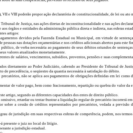
cial), VII e VIII poderão propor ação declaratória de constitucionalidade, de lei ou at
o Tribunal de Justiça, nas ações diretas de inconstitucionalidade e nas ações declar
 aos órgãos e entidades da administração pública direta e indireta, nas esferas esta
ntes artigos:
pagamentos devidos pela Fazenda Estadual ou Municipal, em virtude de sentença 
de pessoas nas dotações orçamentárias e nos créditos adicionais abertos para este fi
 público, de verba necessária ao pagamento de seus débitos oriundos de sentenças t
 seus valores atualizados monetariamente.
ntes de salários, vencimentos, subsídios, proventos, pensões e suas complementaç
ados diretamente ao Poder Judiciário, cabendo ao Presidente do Tribunal de Justi
to de precedência, o seqüestro da quantia necessária à satisfação do débito.
e precatórios, não se aplica aos pagamentos de obrigações definidas em lei como
ntar de valor pago, bem como fracionamento, repartição ou quebra do valor da ex
este artigo, segundo as diferentes capacidades dos entes de direito público.
issivo, retardar ou tentar frustrar a liquidação regular de precatório incorrerá em
r sobre a cessão de créditos representados por precatórios, vedada a previsão d
rau de jurisdição em suas respectivas esferas de competência, podem, nos termos d
á presente o juiz no local do litígio.
perante a jurisdição estadual.
i: