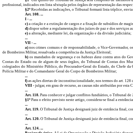
profissional, indicados em lista sêxtupla pelos órgãos de representação das respect
§2º
Recebidas as indicações, o Tribunal formará lista tríplice, env
Art. 108. ...
I - ...
c)
a criação e a extinção de cargos e a fixação de subsídios de magi
d)
dispor sobre a regulamentação dos juízes de paz e dos serviços au
e)
a alteração, mediante lei, da organização e da divisão judiciária;
...
VII - ...
a)
nos crimes comuns e de responsabilidade, o Vice-Governador, os
de Bombeiros Militar, ressalvada a competência da Justiça Eleitoral;
b)
os mandados de segurança e os
habeas data
contra atos do Gov
Contas do Estado ou de algum de seus órgãos, do Tribunal de Contas dos Munic
colegiados do Ministério Público, do Procurador-Geral do Estado, do Chefe da
Polícia Militar e do Comandante Geral do Corpo de Bombeiros Militar;
...
f)
as ações diretas de inconstitucionalidade, nos termos do art. 128 
VIII -
julgar, em grau de recurso, as causas não atribuídas por esta
...
Art. 118.
Para conhecer e julgar conflitos fundiários, o Tribunal de 
§1º
Para o efeito previsto neste artigo, considera-se final a entrânci
...
Art. 119.
O Tribunal de Justiça designará juiz de entrância final, 
...
Art. 120.
O Tribunal de Justiça designará juiz de entrância final, 
...
Art. 124. ...
Parágrafo único.
A Lei da Organização e Divisão Judiciária disporá