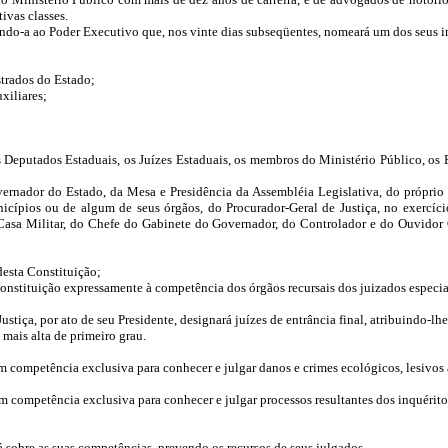
ivas classes.
iando-a ao Poder Executivo que, nos vinte dias subseqüentes, nomeará um dos seus i
strados do Estado;
xiliares;
 Deputados Estaduais, os Juízes Estaduais, os membros do Ministério Público, os 
ernador do Estado, da Mesa e Presidência da Assembléia Legislativa, do próprio 
ípios ou de algum de seus órgãos, do Procurador-Geral de Justiça, no exercício 
 Casa Militar, do Chefe do Gabinete do Governador, do Controlador e do Ouvidor
desta Constituição;
 Constituição expressamente à competência dos órgãos recursais dos juizados especia
Justiça, por ato de seu Presidente, designará juízes de entrância final, atribuindo-l
a mais alta de primeiro grau.
com competência exclusiva para conhecer e julgar danos e crimes ecológicos, lesivos
com competência exclusiva para conhecer e julgar processos resultantes dos inquérit
 sobre as suas competências, prevendo os recursos de seus julgados.