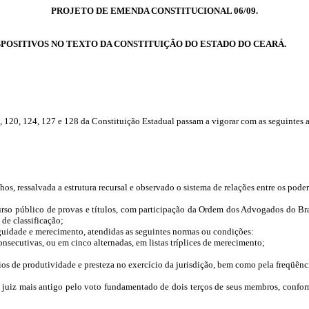
PROJETO DE EMENDA CONSTITUCIONAL 06/09.
SPOSITIVOS NO TEXTO DA CONSTITUIÇÃO DO ESTADO DO CEARÁ.
9, 120, 124, 127 e 128 da Constituição Estadual passam a vigorar com as seguintes a
s, ressalvada a estrutura recursal e observado o sistema de relações entre os pode
urso público de provas e títulos, com participação da Ordem dos Advogados do Bras
de classificação;
guidade e merecimento, atendidas as seguintes normas ou condições:
nsecutivas, ou em cinco alternadas, em listas tríplices de merecimento;
os de produtividade e presteza no exercício da jurisdição, bem como pela freqüênc
 juiz mais antigo pelo voto fundamentado de dois terços de seus membros, confor