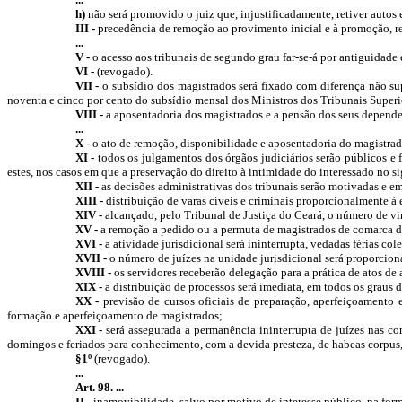
h)
não será promovido o juiz que, injustificadamente, retiver auto
III -
precedência de remoção ao provimento inicial e à promoção, re
...
V -
o acesso aos tribunais de segundo grau far-se-á por antiguidade
VI -
(revogado).
VII -
o subsídio dos magistrados será fixado com diferença não sup
noventa e cinco por cento do subsídio mensal dos Ministros dos Tribunais Superior
VIII -
a aposentadoria dos magistrados e a pensão dos seus dependen
...
X -
o ato de remoção, disponibilidade e aposentadoria do magistrado
XI -
todos os julgamentos dos órgãos judiciários serão públicos e 
estes, nos casos em que a preservação do direito à intimidade do interessado no s
XII -
as decisões administrativas dos tribunais serão motivadas e e
XIII -
distribuição de varas cíveis e criminais proporcionalmente à
XIV -
alcançado, pelo Tribunal de Justiça do Ceará, o número de vint
XV -
a remoção a pedido ou a permuta de magistrados de comarca de ig
XVI -
a atividade jurisdicional será ininterrupta, vedadas férias c
XVII -
o número de juízes na unidade jurisdicional será proporciona
XVIII -
os servidores receberão delegação para a prática de atos de 
XIX -
a distribuição de processos será imediata, em todos os graus d
XX -
previsão de cursos oficiais de preparação, aperfeiçoamento 
formação e aperfeiçoamento de magistrados;
XXI -
será assegurada a permanência ininterrupta de juízes nas c
domingos e feriados para conhecimento, com a devida presteza, de habeas corpus,
§1º
(revogado).
...
Art. 98. ...
II -
inamovibilidade, salvo por motivo de interesse público, na forma