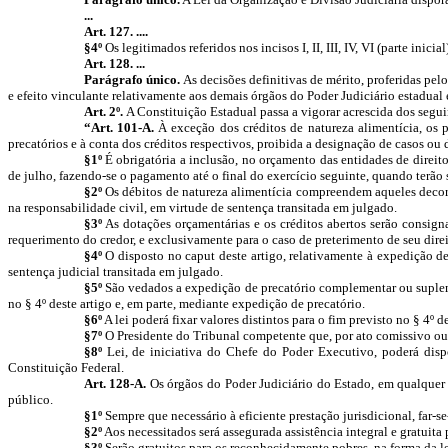
...
Art. 127. ....
§4º
Os legitimados referidos nos incisos I, II, III, IV, VI (parte ini
Art. 128. ...
Parágrafo único.
As decisões definitivas de mérito, proferidas pel
e efeito vinculante relativamente aos demais órgãos do Poder Judiciário estadual e
Art. 2º.
A Constituição Estadual passa a vigorar acrescida dos segui
“Art. 101-A.
À exceção dos créditos de natureza alimentícia, os 
precatórios e à conta dos créditos respectivos, proibida a designação de casos ou 
§1º
É obrigatória a inclusão, no orçamento das entidades de direito
de julho, fazendo-se o pagamento até o final do exercício seguinte, quando terão
§2º
Os débitos de natureza alimentícia compreendem aqueles decorre
na responsabilidade civil, em virtude de sentença transitada em julgado.
§3º
As dotações orçamentárias e os créditos abertos serão consign
requerimento do credor, e exclusivamente para o caso de preterimento de seu direi
§4º
O disposto no caput deste artigo, relativamente à expedição d
sentença judicial transitada em julgado.
§5º
São vedados a expedição de precatório complementar ou supleme
no § 4º deste artigo e, em parte, mediante expedição de precatório.
§6º
A lei poderá fixar valores distintos para o fim previsto no § 4º d
§7º
O Presidente do Tribunal competente que, por ato comissivo ou om
§8º
Lei, de iniciativa do Chefe do Poder Executivo, poderá dispo
Constituição Federal.
Art. 128-A.
Os órgãos do Poder Judiciário do Estado, em qualquer g
público.
§1º
Sempre que necessário à eficiente prestação jurisdicional, far-se-
§2º
Aos necessitados será assegurada assistência integral e gratuita 
§3º
Serão gratuitos para os reconhecidamente pobres, na forma da le