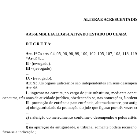
ALTERA E ACRESCENTA DI
A ASSEMBLEIA LEGISLATIVA DO ESTADO DO CEARÁ
D E C R E T A:
Art. 1º
Os arts. 94, 95, 96, 98, 99, 100, 102, 105, 107, 108, 118, 11
“Art. 94. ...
II -
(revogado).
III -
(revogado).
...
IX -
(revogado).
Art. 95.
Os órgãos judiciários são independentes em seus desempenho
Art. 96. ...
I -
ingresso na carreira, no cargo de juiz substituto, mediante conc
concurso, três anos de atividade jurídica, obedecendo-se, nas nomeações, à ordem 
II -
promoção de entrância para entrância, alternadamente, por anti
a)
obrigatoriedade da promoção do juiz que figurar por três vezes co
...
c)
a aferição do merecimento conforme o desempenho e pelos critéri
...
f)
na apuração da antiguidade, o tribunal somente poderá recusar o
fixar-se a indicação;
...