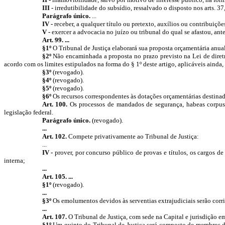
III -
irredutibilidade do subsídio, ressalvado o disposto nos arts. 37, i
Parágrafo único.
...
IV -
receber, a qualquer título ou pretexto, auxílios ou contribuições
V -
exercer a advocacia no juízo ou tribunal do qual se afastou, an
Art. 99. ...
§1º
O Tribunal de Justiça elaborará sua proposta orçamentária anua
§2º
Não encaminhada a proposta no prazo previsto na Lei de diretr
acordo com os limites estipulados na forma do § 1º deste artigo, aplicáveis ainda,
§3º
(revogado).
§4º
(revogado).
§5º
(revogado).
§6º
Os recursos correspondentes às dotações orçamentárias destinada
Art. 100.
Os processos de mandados de segurança, habeas corpus, 
legislação federal.
Parágrafo único.
(revogado).
...
Art. 102.
Compete privativamente ao Tribunal de Justiça:
...
IV -
prover, por concurso público de provas e títulos, os cargos de
interna;
...
Art. 105. ...
§1º
(revogado).
...
§3º
Os emolumentos devidos às serventias extrajudiciais serão corri
...
Art. 107.
O Tribunal de Justiça, com sede na Capital e jurisdição e
§1º
Um quinto do Tribunal de Justiça será composto de membros do 