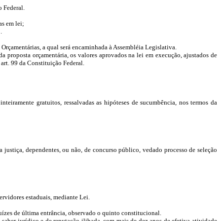
o Federal.
as em lei;
.
s Orçamentárias, a qual será encaminhada à Assembléia Legislativa.
da proposta orçamentária, os valores aprovados na lei em execução, ajustados de
 art. 99 da Constituição Federal.
nteiramente gratuitos, ressalvadas as hipóteses de sucumbência, nos termos da
da justiça, dependentes, ou não, de concurso público, vedado processo de seleção
ervidores estaduais, mediante Lei.
ízes de última entrância, observado o quinto constitucional.
aber jurídico e de reputação ilibada, com mais de dez anos de efetiva atividade