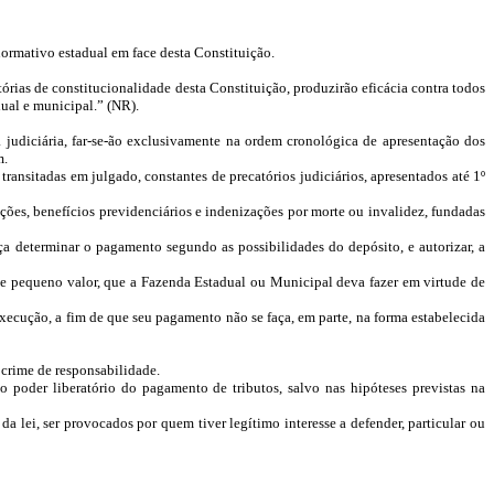
o normativo estadual em face desta Constituição.
atórias de constitucionalidade desta Constituição, produzirão eficácia contra todos
dual e municipal.” (NR).
judiciária, far-se-ão exclusivamente na ordem cronológica de apresentação dos
m.
ransitadas em julgado, constantes de precatórios judiciários, apresentados até 1º
ões, benefícios previdenciários e indenizações por morte ou invalidez, fundadas
ça determinar o pagamento segundo as possibilidades do depósito, e autorizar, a
 de pequeno valor, que a Fazenda Estadual ou Municipal deva fazer em virtude de
ecução, a fim de que seu pagamento não se faça, em parte, na forma estabelecida
 crime de responsabilidade.
o poder liberatório do pagamento de tributos, salvo nas hipóteses previstas na
a lei, ser provocados por quem tiver legítimo interesse a defender, particular ou