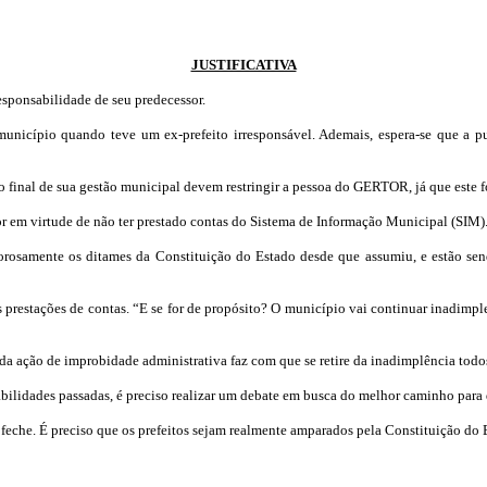
JUSTIFICATIVA
sponsabilidade de seu predecessor.
nicípio quando teve um ex-prefeito irresponsável. Ademais, espera-se que a pu
o final de sua gestão municipal devem restringir a pessoa do GERTOR, já que este f
r em virtude de não ter prestado contas do Sistema de Informação Municipal (SIM)
orosamente os ditames da Constituição do Estado desde que assumiu, e
estão
send
restações de contas. “E se for de propósito? O município vai continuar inadimp
ção de improbidade administrativa faz com que se retire da inadimplência todos 
abilidades passadas, é preciso realizar um debate em busca do melhor caminho para
he. É preciso que os prefeitos sejam realmente amparados pela Constituição do 