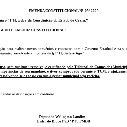
EMENDA CONSTITUCIONAL
Nº
05/ 2009
nta o §
1°H
, todos da Constituição do Estado do Ceará.”
EGUINTE EMENDA CONSTITUCIONAL:
ição para realizar novos convênios e contratos com o Governo Estadual e na sus
 vigente,
ressalvada a hipótese do § 1º H, deste
artigo
.
″
pensa, sem qualquer ressalva, e certificada pelo Tribunal de Contas dos Munic
s competências de seu mandato, e tiver comprovado perante o TCM, o ajuizam
ressalvando-se os casos em que o gestor municipal seja reeleito.
ogadas as disposições em contrário.
Deputado
Welington
Landim
Líder do Bloco PSB / PT / PMDB