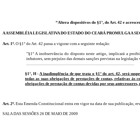
“Altera dispositivos do §1°, do Art. 42 e acresce
A ASSEMBLÉIA LEGISLATIVA DO ESTADO DO CEARÁ PROMULGA A S
Art. 1º.
O §1° do Art. 42 passa a vigorar com a seguinte redação:
”§1° A inobservância do disposto neste artigo, implicará a proib
infratores, sem prejuízo das demais sanções previstas na legislação
...................................................................................................................
§1°, H -
A inadimplência de que trata o §1° do art. 42, será sus
todas as suas obrigações de prestações de contas, relativas à
obrigações de prestação de contas devidas por seus antecessores, 
Art. 2º.
Esta Emenda Constitucional entra em vigor na data de sua publicação, rev
SALA DAS SESSÕES 26 DE MAIO DE 2009