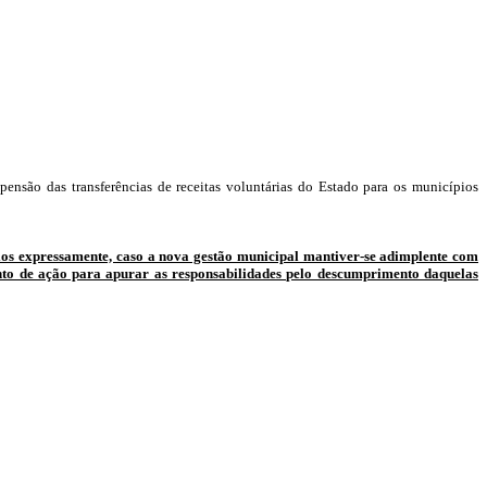
pensão das transferências de receitas voluntárias do Estado para os municípios
ípios expressamente, caso a nova gestão municipal mantiver-se adimplente com
ento de ação para apurar as responsabilidades pelo descumprimento daquelas