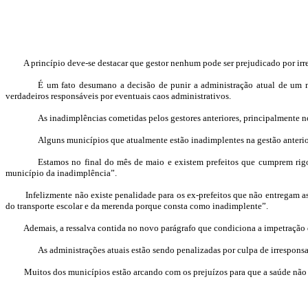
A princípio deve-se destacar que gestor nenhum pode ser prejudicado por irre
É um fato desumano a decisão de punir a administração atual de um mu
verdadeiros responsáveis por
eventuais caos
administrativos.
As inadimplências cometidas pelos gestores anteriores, principalmente n
Alguns municípios que atualmente estão inadimplentes na gestão anterio
Estamos no final do mês de maio e existem prefeitos que cumprem rig
município da inadimplência”.
Infelizmente não existe penalidade para os ex-prefeitos que não entregam as p
do transporte escolar e da merenda porque consta como inadimplente”.
Ademais, a ressalva contida no novo parágrafo que condiciona a impetração da a
As administrações atuais estão sendo penalizadas por culpa de irrespons
Muitos dos municípios estão arcando com os prejuízos para que a saúde não fec