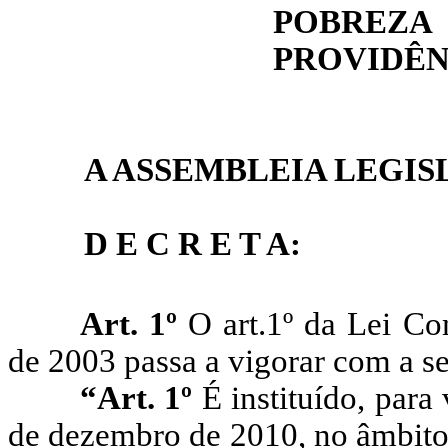
POBREZA
PROVIDÊN
A ASSEMBLEIA LEGIS
D E C R E T A:
Art. 1º
O art.1º da Lei C
de 2003 passa a vigorar com a s
“Art.
1º
É instituído, para
de dezembro de 2010, no âmbito