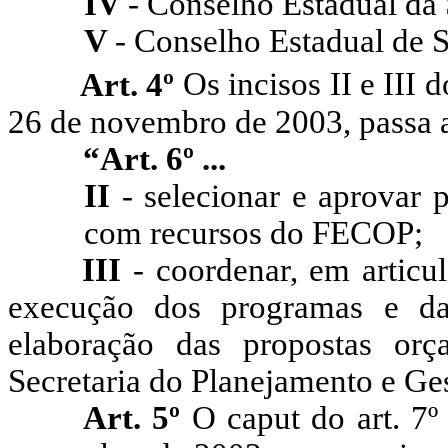
IV
- Conselho Estadual da
V
- Conselho Estadual de 
Art. 4º
Os incisos II e III
26 de novembro de 2003, passa a
“Art.
6º ...
II
- selecionar e aprovar 
com recursos do FECOP;
III
- coordenar, em articu
execução dos programas e da
elaboração das propostas or
Secretaria do Planejamento e Ge
Art. 5º
O caput
do art. 7