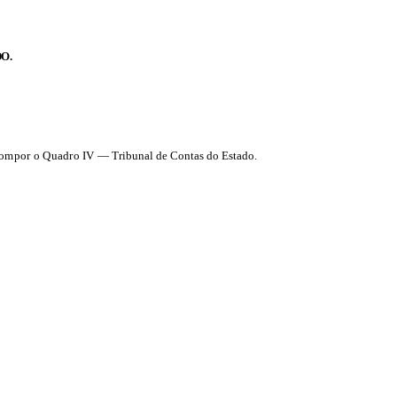
O.
a compor o Quadro IV
— Tribunal de Contas do Estado.
.