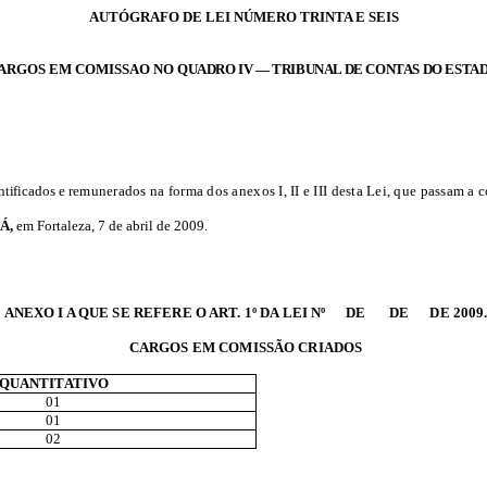
AUTÓGRAFO DE LEI NÚMERO TRINTA E SEIS
CARGOS EM COMISSAO NO
QUADRO
IV — TRIBUNAL DE CONTAS DO ESTAD
tificados e
remunerados na forma dos anexos I, II e III desta Lei, que passam 
Á,
em Fortaleza, 7 de abril de 2009.
ANEXO I A QUE SE REFERE O ART. 1º DA LEI Nº DE DE DE 2009
CARGOS EM COMISSÃO CRIADOS
QUANTITATIVO
01
01
02