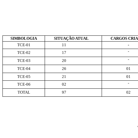
SIMBOLOGIA
SITUAÇÃO ATUAL
CARGOS CRI
TCE-01
11
-
-
TCE-02
17
-
TCE-03
20
TCE-04
26
01
TCE-05
21
01
-
TCE-06
02
TOTAL
97
02