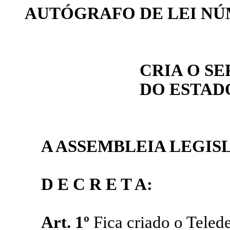
AUTÓGRAFO DE LEI NÚ
CRIA O S
DO ESTAD
A ASSEMBLEIA LEGIS
D E C R E T A:
Art. 1º
Fica criado o Teled