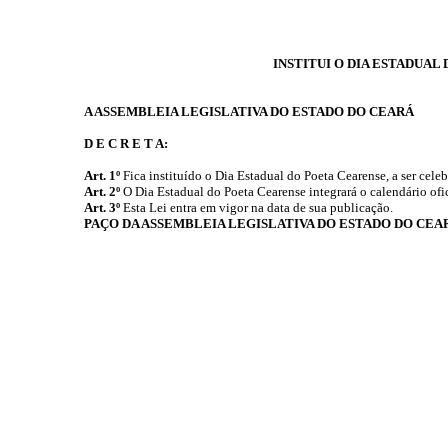
INSTITUI O DIA ESTADUAL
A ASSEMBLEIA LEGISLATIVA DO ESTADO DO CEARÁ
D E C R E T A:
Art. 1º
Fica instituído o Dia Estadual do Poeta Cearense, a ser cele
Art. 2º
O Dia Estadual do Poeta Cearense integrará o calendário ofi
Art. 3º
Esta Lei entra em vigor na data de sua publicação.
PAÇO DA ASSEMBLEIA LEGISLATIVA DO ESTADO DO CEA