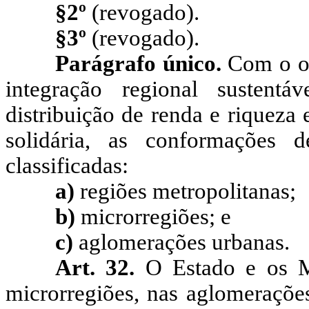
§2º
(revogado).
§3º
(revogado).
Parágrafo único.
Com o ob
integração regional sustent
distribuição de renda e riqueza
solidária, as conformações 
classificadas:
a)
regiões metropolitanas;
b)
microrregiões; e
c)
aglomerações urbanas.
Art. 32.
O Estado e os Mu
microrregiões, nas aglomerações