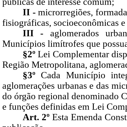
públicas de interesse comum;
II -
microrregiões, formada
fisiográficas
, socioeconômicas e
III -
aglomerados urban
Municípios limítrofes que possu
§2º
Lei Complementar dispo
Região Metropolitana, aglomerad
§
3º
Cada Município integ
aglomerações urbanas e das micro
do órgão regional denominado C
e funções definidas
em Lei Comp
Art. 2º
Esta Emenda Consti