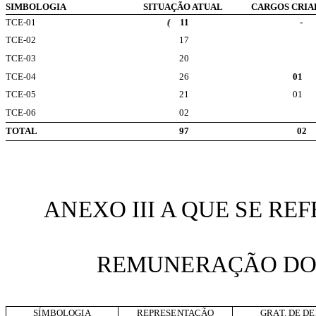
SIMBOLOGIA
SITUAÇÃO ATUAL
CARGOS CRIA
TCE-01
.(/
11
-
TCE-02
17
TCE-03
20
TCE-04
26
01
TCE-05
21
01
TCE-06
02
TOTAL
97
02
ANEXO III A QUE SE REF
REMUNERAÇÃO DO
SÍMBOLOGIA
REPRESENTAÇÃO
GRAT. DE D