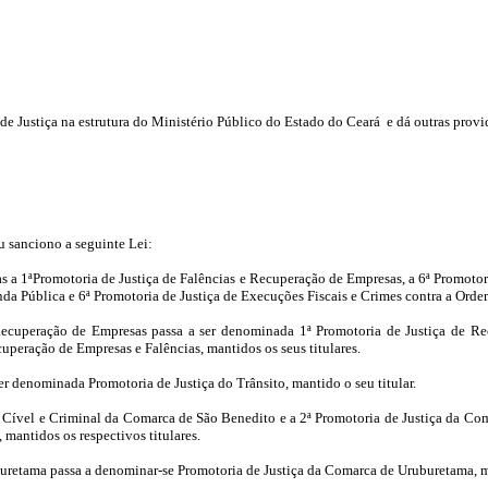
de Justiça na estrutura do Ministério Público do Estado do Ceará e dá outras provi
u sanciono a seguinte Lei:
s a 1ªPromotoria de Justiça de Falências e Recuperação de Empresas, a 6ª Promotori
 Pública e 6ª Promotoria de Justiça de Execuções Fiscais e Crimes contra a Ordem 
Recuperação de Empresas passa a ser denominada 1ª Promotoria de Justiça de Rec
peração de Empresas e Falências, mantidos os seus titulares.
ser denominada Promotoria de Justiça do Trânsito, mantido o seu titular.
al Cível e Criminal da Comarca de São Benedito e a 2ª Promotoria de Justiça da Co
mantidos os respectivos titulares.
buretama passa a denominar-se Promotoria de Justiça da Comarca de Uruburetama, ma