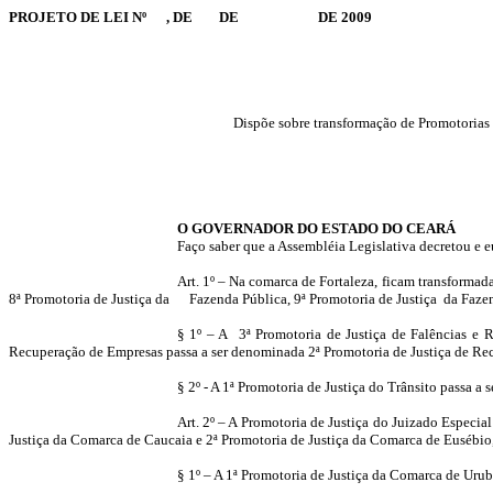
PROJETO DE LEI Nº , DE DE DE 2009
Dispõe sobre transformação de Promotorias 
O GOVERNADOR DO ESTADO DO CEARÁ
Faço saber que a Assembléia Legislativa decretou e e
Art. 1º – Na comarca de Fortaleza, ficam transformada
8ª Promotoria de Justiça da Fazenda Pública, 9ª Promotoria de Justiça da Fazenda
§ 1º – A 3ª Promotoria de Justiça de Falências e 
Recuperação de Empresas passa a ser denominada 2ª Promotoria de Justiça de Recu
§ 2º - A 1ª Promotoria de Justiça do Trânsito passa a 
Art. 2º – A Promotoria de Justiça do Juizado Especi
Justiça da Comarca de Caucaia e 2ª Promotoria de Justiça da Comarca de Eusébio, 
§ 1º – A 1ª Promotoria de Justiça da Comarca de Uru