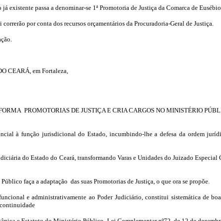
 já existente passa a denominar-se 1ª Promotoria de Justiça da Comarca de Eusébio, 
ei correrão por conta dos recursos orçamentários da Procuradoria-Geral de Justiça.
ação.
CEARÁ, em Fortaleza,
NSFORMA PROMOTORIAS DE JUSTIÇA E CRIA CARGOS NO MINISTÉRIO PÚBL
ncial à função jurisdicional do Estado, incumbindo-lhe a defesa da ordem jurídi
udiciária do Estado do Ceará, transformando Varas e Unidades do Juizado Especial
úblico faça a adaptação das suas Promotorias de Justiça, o que ora se propõe.
uncional e administrativamente ao Poder Judiciário, constitui sistemática de boa
e continuidade
rgânica e Estatuto do Ministério Público- Lei Complementar nº72, de 12 de dezemb