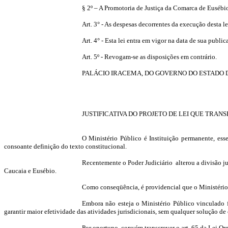
§ 2º – A Promotoria de Justiça da Comarca de Eusébio
Art. 3° - As despesas decorrentes da execução desta l
Art. 4° - Esta lei entra em vigor na data de sua public
Art. 5º - Revogam-se as disposições em contrário.
PALÁCIO IRACEMA, DO GOVERNO DO ESTADO DO 
JUSTIFICATIVA DO PROJETO DE LEI QUE TRA
O Ministério Público é Instituição permanente, esse
consoante definição do texto constitucional.
Recentemente o Poder Judiciário alterou a divisão j
Caucaia e Eusébio.
Como conseqüência, é providencial que o Ministério P
Embora não esteja o Ministério Público vinculado f
garantir maior efetividade das atividades jurisdicionais, sem qualquer solução d
Por oportuno, convém transcrever o art. 65 da Lei O