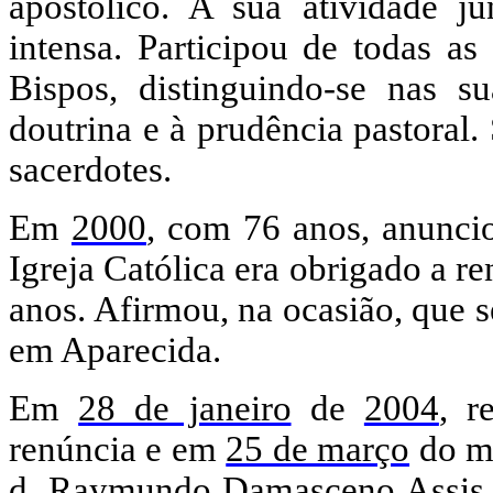
apostólico. A sua atividade j
intensa. Participou de todas as
Bispos, distinguindo-se nas s
doutrina e à prudência pastoral
sacerdotes.
Em
2000
, com 76 anos, anuncio
Igreja Católica era obrigado a r
anos. Afirmou, na ocasião, que s
em Aparecida.
Em
28 de janeiro
de
2004
, r
renúncia e em
25 de março
do me
d.
Raymundo Damasceno Assis