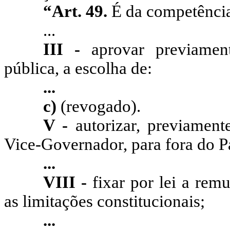
“Art. 49.
É da competência
...
III -
aprovar previament
pública, a escolha de:
...
c)
(revogado).
V -
autorizar, previamen
Vice-Governador, para fora do P
...
VIII -
fixar por lei a rem
as limitações constitucionais;
...