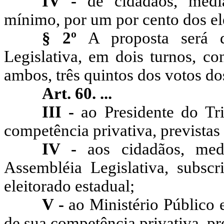
IV -
de cidadãos, media
mínimo, por um por cento dos ele
§ 2º
A proposta será d
Legislativa, em dois turnos, co
ambos, três quintos dos votos d
Art. 60. ...
III -
ao Presidente do Tri
competência privativa, previstas
IV -
aos cidadãos, medi
Assembléia Legislativa, subs
eleitorado estadual;
V -
ao Ministério Público 
de sua competência privativa, pr