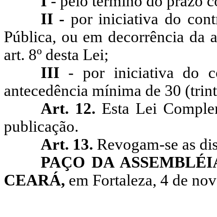
I
- pelo término do prazo co
II -
por iniciativa do cont
Pública, ou em decorrência da a
art. 8º desta Lei;
III
- por iniciativa do 
antecedência mínima de 30 (trint
Art. 12.
Esta Lei Comple
publicação.
Art. 13.
Revogam-se as dis
PAÇO DA ASSEMBLÉI
CEARÁ,
em Fortaleza, 4 de no