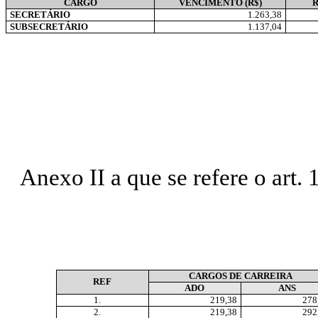
CARGO
VENCIMENTO (R$)
SECRETÁRIO
1.263,38
SUBSECRETÁRIO
1.137,04
Anexo II a que se refere o art. 
CARGOS DE CARREIRA
REF
ADO
ANS
1.
219,38
278
2.
219,38
292