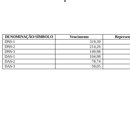
DENOMINAÇÃO/SÍMBOLO
Vencimento
Represen
DNS-1
319,39
DNS-2
214,26
DNS-3
149,98
DAS-1
104,98
DAS-2
78,74
DAS-3
59,05