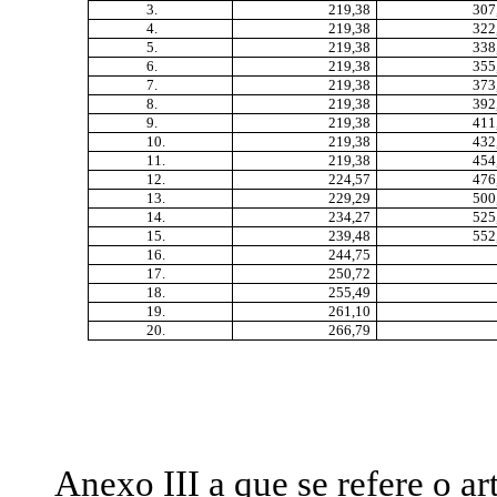
3.
219,38
307
4.
219,38
322
5.
219,38
338
6.
219,38
355
7.
219,38
373
8.
219,38
392
9.
219,38
411
10.
219,38
432
11.
219,38
454
12.
224,57
476
13.
229,29
500
14.
234,27
525
15.
239,48
552
16.
244,75
17.
250,72
18.
255,49
19.
261,10
20.
266,79
Anexo III a que se refere o art