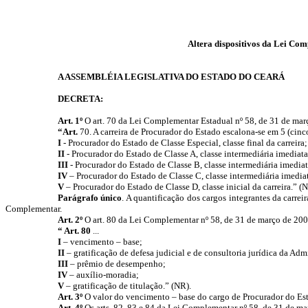
Altera dispositivos da Lei Com
A ASSEMBLÉIA LEGISLATIVA DO ESTADO DO CEARÁ
DECRETA:
Art. 1º
O art. 70 da Lei Complementar Estadual nº 58, de 31 de març
“Art.
70. A carreira de Procurador do Estado escalona-se em 5 (cinco
I
- Procurador do Estado de Classe Especial, classe final da carreira;
II
- Procurador do Estado de Classe A, classe intermediária imediata
III
- Procurador do Estado de Classe B, classe intermediária imediat
IV
– Procurador do Estado de Classe C, classe intermediária imedia
V
– Procurador do Estado de Classe D, classe inicial da carreira.” (N
Parágrafo único
. A quantificação dos cargos integrantes da carre
Complementar.
Art. 2º
O art. 80 da Lei Complementar nº 58, de 31 de março de 200
“ Art. 80
...
I
– vencimento – base;
II
– gratificação de defesa judicial e de consultoria jurídica da Adm
III
– prêmio de desempenho;
IV
– auxílio-moradia;
V
– gratificação de titulação.” (NR).
Art. 3º
O valor do vencimento – base do cargo de Procurador do Est
Art. 4º
Os arts. 82, 83 e 84 da Lei Complementar nº 58, de 31 de m