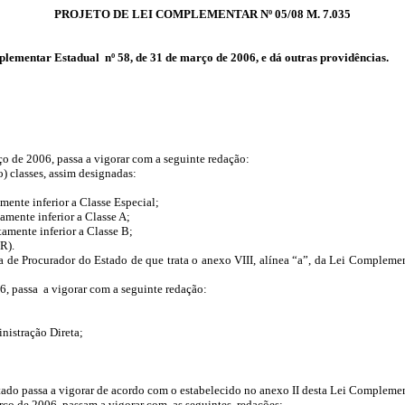
PROJETO DE LEI COMPLEMENTAR Nº 05/08 M. 7.035
plementar Estadual nº 58, de 31 de março de 2006, e dá outras providências.
o de 2006, passa a vigorar com a seguinte redação:
) classes, assim designadas:
mente inferior a Classe Especial;
amente inferior a Classe A;
tamente inferior a Classe B;
R).
ira de Procurador do Estado de que trata o anexo VIII, alínea “a”, da Lei Complem
6, passa a vigorar com a seguinte redação:
inistração Direta;
ado passa a vigorar de acordo com o estabelecido no anexo II desta Lei Complemen
arço de 2006, passam a vigorar com as seguintes redações: