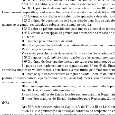
“Art. 82.
A
gratificação de defesa judicial e de consultoria jurídic
Art. 83.
O prêmio de desempenho a que se refere o inciso III do ar
Complementar específica, tendo como limite máximo o valor mensal de R$ 4.000,00 (
§ 1º
A forma, as condições e os critérios de apuração e desembolso 
§ 2º
O prêmio de desempenho será considerado para fins de cálculo d
quanto ao segundo, ser calculado sobre a média anual percebida.
§ 3
º O valor do prêmio considerado para fins de adicional de féri
§ 4º
É vedada a percepção do prêmio por desempenho em caso de afa
I
– férias;
II
– licença para tratamento de saúde;
III
– licença quando acidentado ou vítima de agressão não provocad
IV
– licença – gestante;
V
– cessão para chefia das Assessorias Jurídicas das Secretarias de 
§ 5º
O pagamento do prêmio nas situações de afastamento previstas n
§ 6º
O prêmio de desempenho referido no caput
será incorporado a
I
– para os que implementarem as regras dos arts. 3º ou 6º da Emen
aritmética simples de valores mensais percebidos, a esse título, pelo Procurador 
II
– para os que implementarem as regras dos arts. 3º ou 6º da Emen
pedido de aposentadoria seja menor do que 60 (sessenta) meses, será observada
será sempre o numeral 60;
III
– para os que implementarem os requisitos de aposentadoria prev
Art. 84
. O auxílio-moradia será devido:
I
– aos Procuradores do Estado lotados nas Procuradorias Regionais
II
– aos Procuradores do Estado designados para Representação no
(NR).
Art. 5º
Ficam acrescentados ao Capítulo V do Título III da Lei Comp
“Art. 84
.-A A gratificação de titulação conferida ao ocupante do 
cento) para o título de Doutor, incidirá exclusivamente sobre o vencimento-base 