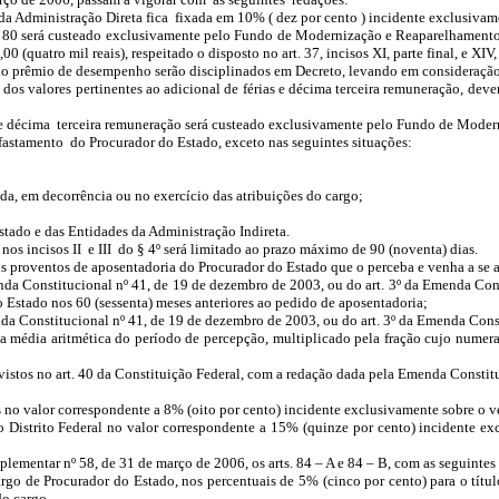
a da Administração Direta fica fixada em 10% ( dez por cento ) incidente exclusiva
t. 80 será custeado exclusivamente pelo Fundo de Modernização e Reaparelhamento
quatro mil reais), respeitado o disposto no art. 37, incisos XI, parte final, e XIV,
do prêmio de desempenho serão disciplinados em Decreto, levando em consideração 
os valores pertinentes ao adicional de férias e décima terceira remuneração, deven
as e décima terceira remuneração será custeado exclusivamente pelo Fundo de Mode
stamento do Procurador do Estado, exceto nas seguintes situações:
a, em decorrência ou no exercício das atribuições do cargo;
Estado e das Entidades da Administração Indireta.
os incisos II e III do § 4º será limitado ao prazo máximo de 90 (noventa) dias.
os proventos de aposentadoria do Procurador do Estado que o perceba e venha a se
da Constitucional nº 41, de 19 de dezembro de 2003, ou do art. 3º da Emenda Const
do Estado nos 60 (sessenta) meses anteriores ao pedido de aposentadoria;
da Constitucional nº 41, de 19 de dezembro de 2003, ou do art. 3º da Emenda Const
 a média aritmética do período de percepção, multiplicado pela fração cujo numer
istos no art. 40 da Constituição Federal, com a redação dada pela Emenda Constitu
 no valor correspondente a 8% (oito por cento) incidente exclusivamente sobre o 
 Distrito Federal no valor correspondente a 15% (quinze por cento) incidente e
lementar nº 58, de 31 de março de 2006, os arts. 84 – A e 84 – B, com as seguintes
cargo de Procurador do Estado, nos percentuais de 5% (cinco por cento) para o títu
do cargo.