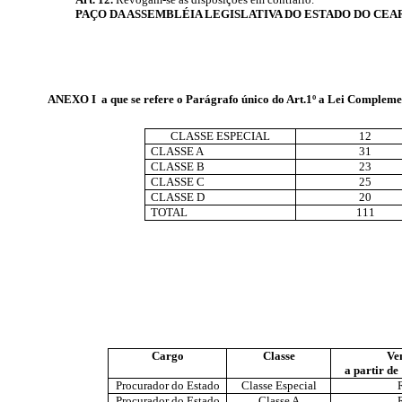
PAÇO DA ASSEMBLÉIA LEGISLATIVA DO ESTADO DO CEA
ANEXO I a que se refere o Parágrafo único do Art.1º a Lei Compl
CLASSE ESPECIAL
12
CLASSE A
31
CLASSE B
23
CLASSE C
25
CLASSE D
20
TOTAL
111
Cargo
Classe
Ve
a partir de
Procurador do Estado
Classe Especial
Procurador do Estado
Classe A