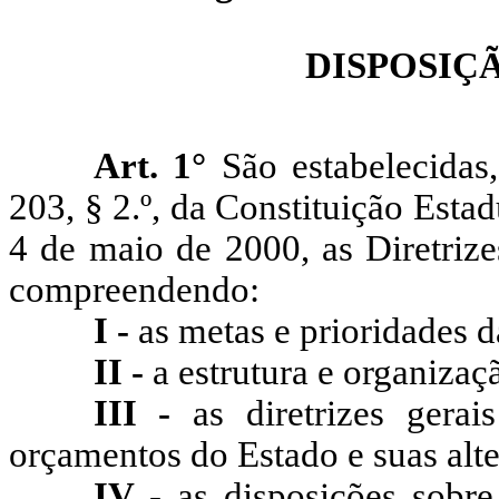
DISPOSIÇ
Art. 1°
São estabelecidas
203, § 2.º, da Constituição Esta
4 de maio de 2000, as Diretriz
compreendendo:
I -
as metas e prioridades 
II -
a estrutura e organiza
III -
as diretrizes gera
orçamentos do Estado e suas alte
IV -
as disposições sobre 