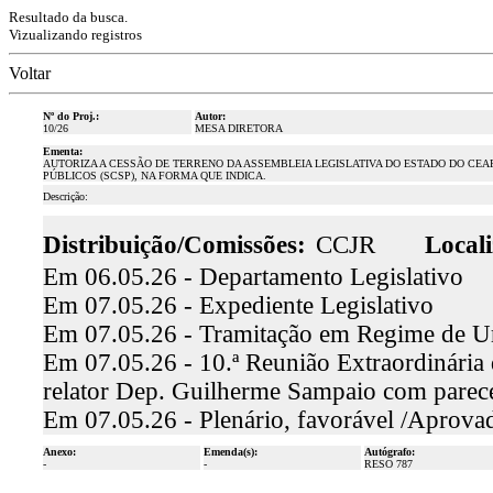
Resultado da busca.
Vizualizando registros
Voltar
Nº do Proj.:
Autor:
10/26
MESA DIRETORA
Ementa:
AUTORIZA A CESSÃO DE TERRENO DA ASSEMBLEIA LEGISLATIVA DO ESTADO DO CEA
PÚBLICOS (SCSP), NA FORMA QUE INDICA.
Descrição:
Distribuição/Comissões:
CCJR
Locali
Em 06.05.26 - Departamento Legislativo
Em 07.05.26 - Expediente Legislativo
Em 07.05.26 - Tramitação em Regime de U
Em 07.05.26 - 10.ª Reunião Extraordinária 
relator Dep. Guilherme Sampaio com parece
Em 07.05.26 - Plenário, favorável /Aprova
Anexo:
Emenda(s):
Autógrafo:
-
-
RESO 787