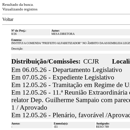
Resultado da busca.
Vizualizando registros
Voltar
Nº do Proj.:
Autor:
8/26
MESA DIRETORA
Ementa:
INSTITUI A COMENDA "PREFEITO ALFABETIZADOR" NO ÂMBITO DA ASSEMBLEIA LEGI
Descrição:
Distribuição/Comissões:
CCJR
Locali
Em 06.05.26 - Departamento Legislativo
Em 07.05.26 - Expediente Legislativo
Em 12.05.26 - Tramitação em Regime de U
Em 12.05.26 - 11.ª Reunião Extraordinária 
relator Dep. Guilherme Sampaio com parecer
1 / Aprovado
Em 12.05.26 - Plenário, favorável /Aprova
Anexo:
Emenda(s):
Autógrafo:
-
-E1
RESO 789