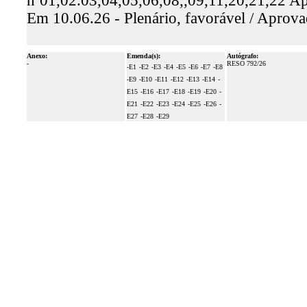
nº01,02.03,04,05,06,08,,09,11,20,21,22 
Em 10.06.26 - Plenário, favorável / Aprov
Anexo:
Emenda(s):
Autógrafo:
-
RESO 792/26
-E1
-E2
-E3
-E4
-E5
-E6
-E7
-E8
-E9
-E10
-E11
-E12
-E13
-E14
-
E15
-E16
-E17
-E18
-E19
-E20
-
E21
-E22
-E23
-E24
-E25
-E26
-
E27
-E28
-E29