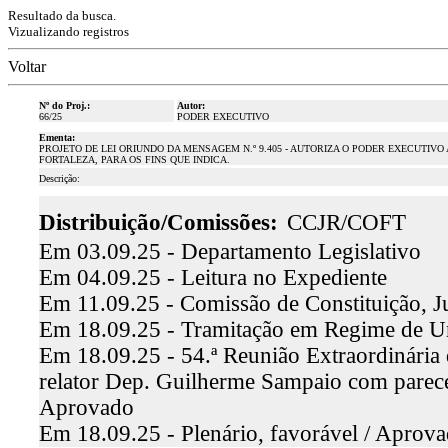
Resultado da busca.
Vizualizando registros
Voltar
Nº do Proj.:
Autor:
66/25
PODER EXECUTIVO
Ementa:
PROJETO DE LEI ORIUNDO DA MENSAGEM N.º 9.405 - AUTORIZA O PODER EXECUTIVO
FORTALEZA, PARA OS FINS QUE INDICA.
Descrição:
Distribuição/Comissões:
CCJR/COFT
Em 03.09.25 - Departamento Legislativo
Em 04.09.25 - Leitura no Expediente
Em 11.09.25 - Comissão de Constituição, J
Em 18.09.25 - Tramitação em Regime de U
Em 18.09.25 - 54.ª Reunião Extraordinária 
relator Dep. Guilherme Sampaio com parece
Aprovado
Em 18.09.25 - Plenário, favorável / Aprov