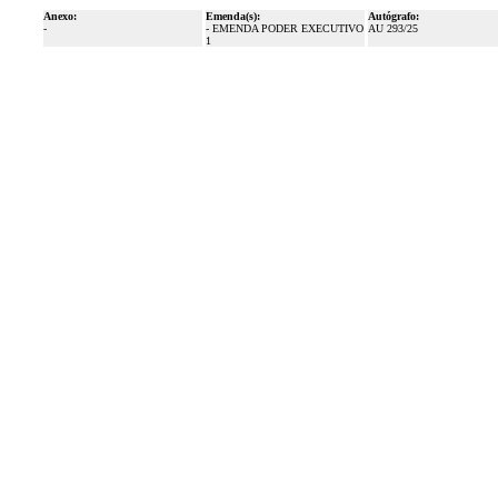
Anexo:
Emenda(s):
Autógrafo:
-
- EMENDA PODER EXECUTIVO
AU 293/25
1