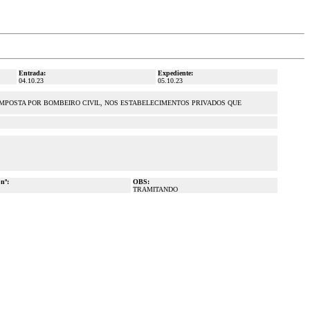
Entrada:
Expediente:
04.10.23
05.10.23
MPOSTA POR BOMBEIRO CIVIL, NOS ESTABELECIMENTOS PRIVADOS QUE
 nº:
OBS:
TRAMITANDO