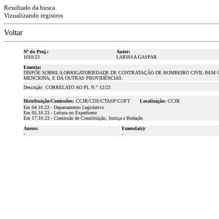
Resultado da busca.
Vizualizando registros
Voltar
Nº do Proj.:
Autor:
1010/23
LARISSA GASPAR
Ementa:
DISPÕE SOBRE A OBRIGATORIEDADE DE CONTRATAÇÃO DE BOMBEIRO CIVIL BEM 
MENCIONA, E DÁ OUTRAS PROVIDÊNCIAS.
Descrição:
CORRELATO AO
PL N.° 12/23
Distribuição/Comissões:
CCJR/CDS/CTASP/COFT
Localização:
CCJR
Em 04.10.23 - Departamento Legislativo
Em 05.10.23 - Leitura no Expediente
Em 17.10.23 - Comissão de Constituição, Justiça e Redação
Anexo:
Emenda(s):
-
-