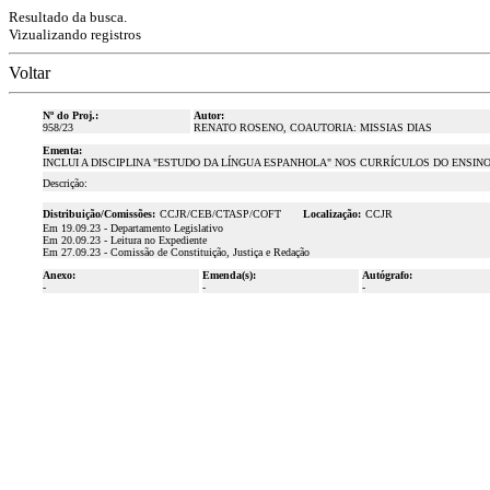
Resultado da busca.
Vizualizando registros
Voltar
Nº do Proj.:
Autor:
958/23
RENATO ROSENO, COAUTORIA: MISSIAS DIAS
Ementa:
INCLUI A DISCIPLINA "ESTUDO DA LÍNGUA ESPANHOLA" NOS CURRÍCULOS DO ENSIN
Descrição:
Distribuição/Comissões:
CCJR/CEB/CTASP/COFT
Localização:
CCJR
Em 19.09.23 - Departamento Legislativo
Em 20.09.23 - Leitura no Expediente
Em 27.09.23 - Comissão de Constituição, Justiça e Redação
Anexo:
Emenda(s):
Autógrafo:
-
-
-