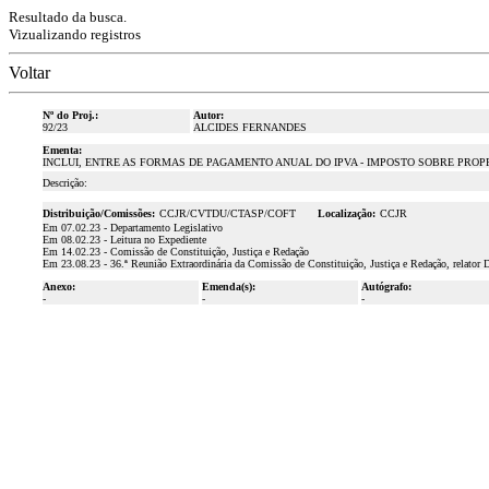
Resultado da busca.
Vizualizando registros
Voltar
Nº do Proj.:
Autor:
92/23
ALCIDES FERNANDES
Ementa:
INCLUI, ENTRE AS FORMAS DE PAGAMENTO ANUAL DO IPVA - IMPOSTO SOBRE PRO
Descrição:
Distribuição/Comissões:
CCJR/CVTDU/CTASP/COFT
Localização:
CCJR
Em 07.02.23 - Departamento Legislativo
Em 08.02.23 - Leitura no Expediente
Em 14.02.23 - Comissão de Constituição, Justiça e Redação
Em 23.08.23 - 36.ª Reunião Extraordinária da Comissão de Constituição, Justiça e Redação, relator 
Anexo:
Emenda(s):
Autógrafo:
-
-
-